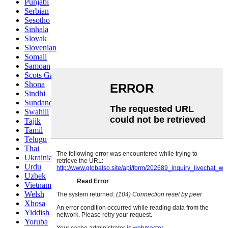
Punjabi
Serbian
Sesotho
Sinhala
Slovak
Slovenian
Somali
Samoan
Scots Gaelic
Shona
Sindhi
Sundanese
Swahili
Tajik
Tamil
Telugu
Thai
Ukrainian
Urdu
Uzbek
Vietnamese
Welsh
Xhosa
Yiddish
Yoruba