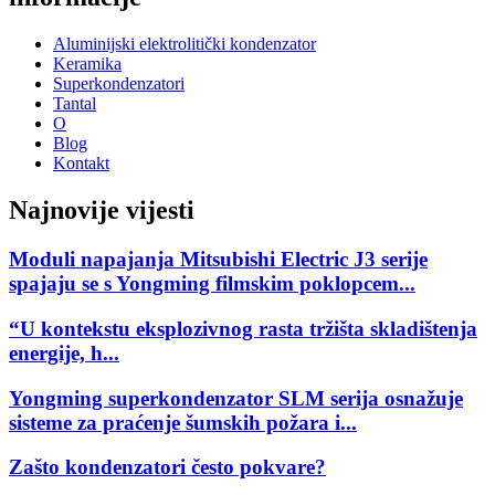
Aluminijski elektrolitički kondenzator
Keramika
Superkondenzatori
Tantal
O
Blog
Kontakt
Najnovije vijesti
Moduli napajanja Mitsubishi Electric J3 serije
spajaju se s Yongming filmskim poklopcem...
“U kontekstu eksplozivnog rasta tržišta skladištenja
energije, h...
Yongming superkondenzator SLM serija osnažuje
sisteme za praćenje šumskih požara i...
Zašto kondenzatori često pokvare?