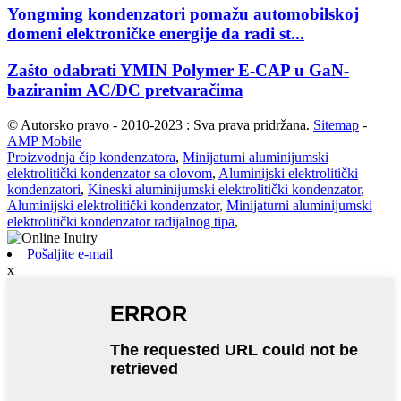
Yongming kondenzatori pomažu automobilskoj
domeni elektroničke energije da radi st...
Zašto odabrati YMIN Polymer E-CAP u GaN-
baziranim AC/DC pretvaračima
© Autorsko pravo - 2010-2023 : Sva prava pridržana.
Sitemap
-
AMP Mobile
Proizvodnja čip kondenzatora
,
Minijaturni aluminijumski
elektrolitički kondenzator sa olovom
,
Aluminijski elektrolitički
kondenzatori
,
Kineski aluminijumski elektrolitički kondenzator
,
Aluminijski elektrolitički kondenzator
,
Minijaturni aluminijumski
elektrolitički kondenzator radijalnog tipa
,
Pošaljite e-mail
x