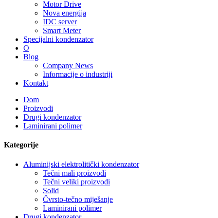
Motor Drive
Nova energija
IDC server
Smart Meter
Specijalni kondenzator
O
Blog
Company News
Informacije o industriji
Kontakt
Dom
Proizvodi
Drugi kondenzator
Laminirani polimer
Kategorije
Aluminijski elektrolitički kondenzator
Tečni mali proizvodi
Tečni veliki proizvodi
Solid
Čvrsto-tečno miješanje
Laminirani polimer
Drugi kondenzator