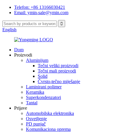
Telefon: +86 13166030421
Email: ymin-sale@ymin.com
English
Dom
Proizvodi
Aluminijum
Tečni veliki proizvodi
Tečni mali proizvodi
Solid
Čvrsto-tečno miješanje
Laminirani polimer
Keramika
Superkondenzatori
Tantal
Prijave
Automobilska elektronika
Osvetljenje
PD punjač
Komunikaciona oprema