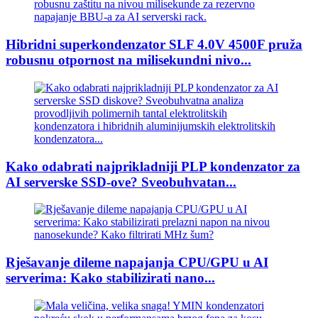
Hibridni superkondenzator SLF 4.0V 4500F pruža
robusnu otpornost na milisekundni nivo...
Kako odabrati najprikladniji PLP kondenzator za
AI serverske SSD-ove? Sveobuhvatan...
Rješavanje dileme napajanja CPU/GPU u AI
serverima: Kako stabilizirati nano...