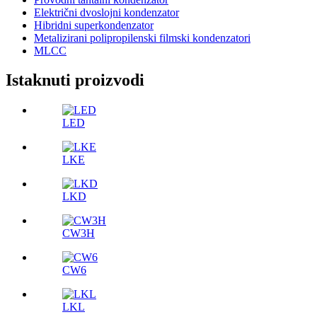
Električni dvoslojni kondenzator
Hibridni superkondenzator
Metalizirani polipropilenski filmski kondenzatori
MLCC
Istaknuti proizvodi
LED
LKE
LKD
CW3H
CW6
LKL