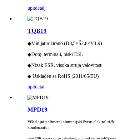
upit
detalj
TQB19
◆Minijaturizirano (D3,5×Š2,8×V1,9)
◆Donji terminali, niski ESL
◆Nizak ESR, visoka struja valovitosti
◆ Usklađen sa RoHS (2011/65/EU)
upit
detalj
MPD19
Višeslojni polimerni aluminijski čvrsti elektrolitički
kondenzator
niski ESR, visoka struja valovitosti, proizvod visoke izdržljivosti