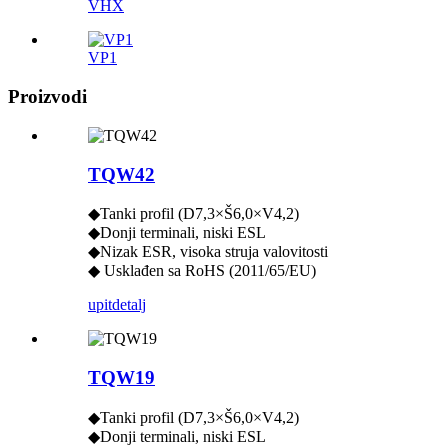
VHX
VP1
Proizvodi
TQW42
◆Tanki profil (D7,3×Š6,0×V4,2)
◆Donji terminali, niski ESL
◆Nizak ESR, visoka struja valovitosti
◆ Usklađen sa RoHS (2011/65/EU)
upit
detalj
TQW19
◆Tanki profil (D7,3×Š6,0×V4,2)
◆Donji terminali, niski ESL