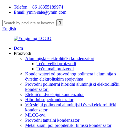
Telefon: +86 18355189974
Email: ymin-sale@ymin.com
English
Dom
Proizvodi
Aluminijski elektrolitički kondenzatori
Tečni veliki proizvodi
Tečni mali proizvodi
Kondenzatori od provodnog polimera i aluminija s
čvrstim elektrolitskim spojevima
Provodni polimerni hibridni aluminijski elektrolitički
kondenzatori
Električni dvoslojni kondenzator
Hibridni superkondenzator
Višeslojni polimerni aluminijski čvrsti elektrolitički
kondenzator
MLCC-ovi
Provodni tantalni kondenzator
Metalizirani polipropilenski filmski kondenzator