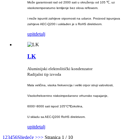
Može garantovati rad od 2000 sati u okruženju od 105 ℃, uz
visokotemperaturno lemljenje bez olova reflowom.
i može ispuniti zahtjeve otpornosti na udarce. Proizvod ispunjava
zahtjeve AEC-Q200 i usklađen je s RoHS direktivom.
upit
detalj
LK
Aluminijski elektrolitički kondenzator
Radijalni tip izvoda
Mala veličina, visoka frekvencija i veliki otpor struji valovitosti,
Visokofrekventno niskoimpedansno vrhunsko napajanje,
6000~8000 sati ispod 105°C
°C
okolina,
U skladu sa AEC-Q200 RoHS direktivom.
upit
detalj
1
2
3
4
5
6
Sljedeće >
>>
Stranica 1 / 10