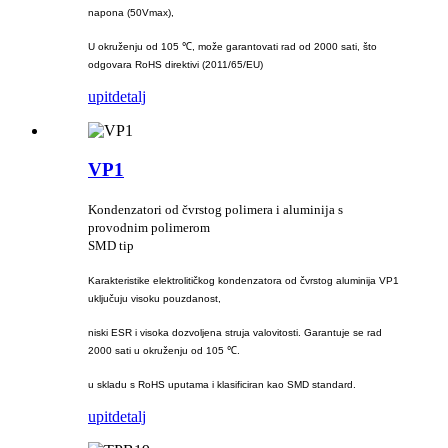
napona (50Vmax),
U okruženju od 105 ℃, može garantovati rad od 2000 sati, što
odgovara RoHS direktivi (2011/65/EU)
upit
detalj
VP1
Kondenzatori od čvrstog polimera i aluminija s
provodnim polimerom
SMD tip
Karakteristike elektrolitičkog kondenzatora od čvrstog aluminija VP1
uključuju visoku pouzdanost,
niski ESR i visoka dozvoljena struja valovitosti. Garantuje se rad
2000 sati u okruženju od 105 ℃.
u skladu s RoHS uputama i klasificiran kao SMD standard.
upit
detalj