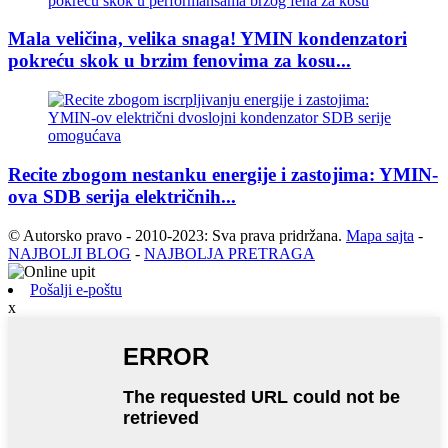
Mala veličina, velika snaga! YMIN kondenzatori
pokreću skok u brzim fenovima za kosu...
Recite zbogom nestanku energije i zastojima: YMIN-
ova SDB serija električnih...
© Autorsko pravo - 2010-2023: Sva prava pridržana.
Mapa sajta
-
NAJBOLJI BLOG
-
NAJBOLJA PRETRAGA
Pošalji e-poštu
x