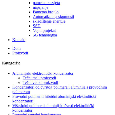
pametna rasvjeta
napajanje
Pametno brojilo
Automatizacija sigurnosti
skladištenje energije
SSD
Vojni projekat
5G tehnologija
Kontakt
Dom
Proizvodi
Kategorije
Aluminijski elektrolitički kondenzator
Tečni mali proizvodi
Tečni veliki proizvodi
Kondenzatori od čvrstog polimera i aluminija s provodnim
polimerom
Provodni polimerni hibridni aluminijski elektrolitski
kondenzatori
Višeslojni polimerni aluminijski čvrsti elektrolitički
kondenzator
Provodni tantalni kondenzator