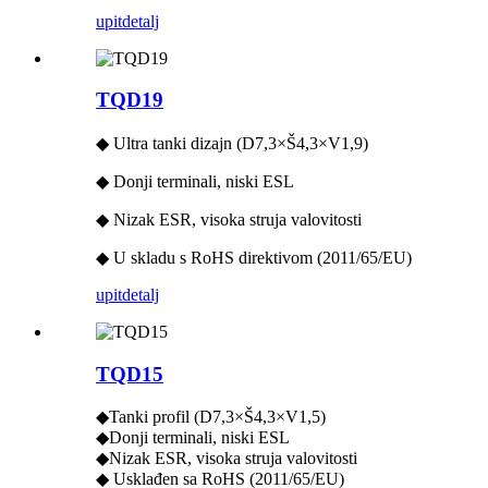
upit
detalj
TQD19
◆ Ultra tanki dizajn (D7,3×Š4,3×V1,9)
◆ Donji terminali, niski ESL
◆ Nizak ESR, visoka struja valovitosti
◆ U skladu s RoHS direktivom (2011/65/EU)
upit
detalj
TQD15
◆Tanki profil (D7,3×Š4,3×V1,5)
◆Donji terminali, niski ESL
◆Nizak ESR, visoka struja valovitosti
◆ Usklađen sa RoHS (2011/65/EU)