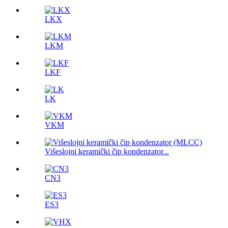
LKX
LKM
LKF
LK
VKM
Višeslojni keramički čip kondenzator...
CN3
ES3