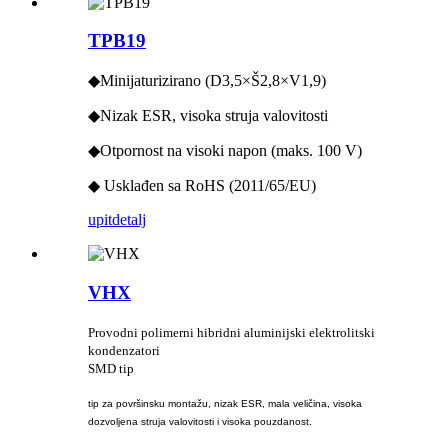
TPB19
◆Minijaturizirano (D3,5×Š2,8×V1,9)
◆Nizak ESR, visoka struja valovitosti
◆Otpornost na visoki napon (maks. 100 V)
◆ Usklađen sa RoHS (2011/65/EU)
upit
detalj
VHX
Provodni polimerni hibridni aluminijski elektrolitski
kondenzatori
SMD tip
tip za površinsku montažu, nizak ESR, mala veličina, visoka
dozvoljena struja valovitosti i visoka pouzdanost.