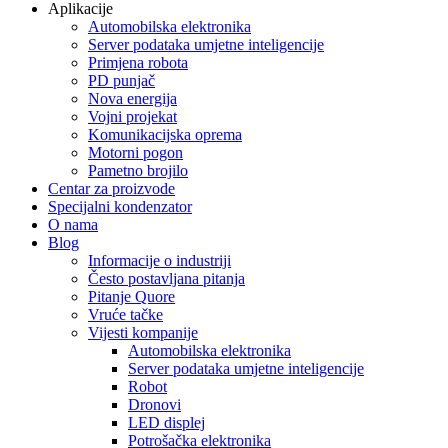
Aplikacije
Automobilska elektronika
Server podataka umjetne inteligencije
Primjena robota
PD punjač
Nova energija
Vojni projekat
Komunikacijska oprema
Motorni pogon
Pametno brojilo
Centar za proizvode
Specijalni kondenzator
O nama
Blog
Informacije o industriji
Često postavljana pitanja
Pitanje Quore
Vruće tačke
Vijesti kompanije
Automobilska elektronika
Server podataka umjetne inteligencije
Robot
Dronovi
LED displej
Potrošačka elektronika