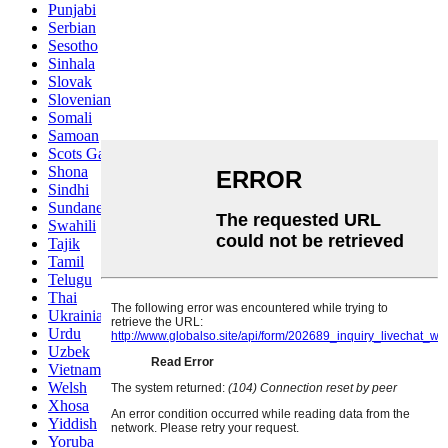
Punjabi
Serbian
Sesotho
Sinhala
Slovak
Slovenian
Somali
Samoan
Scots Gaelic
Shona
Sindhi
Sundanese
Swahili
Tajik
Tamil
Telugu
Thai
Ukrainian
Urdu
Uzbek
Vietnamese
Welsh
Xhosa
Yiddish
Yoruba