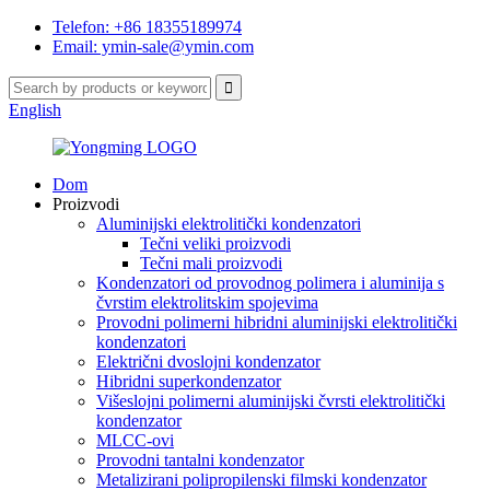
Telefon: +86 18355189974
Email: ymin-sale@ymin.com
English
Dom
Proizvodi
Aluminijski elektrolitički kondenzatori
Tečni veliki proizvodi
Tečni mali proizvodi
Kondenzatori od provodnog polimera i aluminija s
čvrstim elektrolitskim spojevima
Provodni polimerni hibridni aluminijski elektrolitički
kondenzatori
Električni dvoslojni kondenzator
Hibridni superkondenzator
Višeslojni polimerni aluminijski čvrsti elektrolitički
kondenzator
MLCC-ovi
Provodni tantalni kondenzator
Metalizirani polipropilenski filmski kondenzator