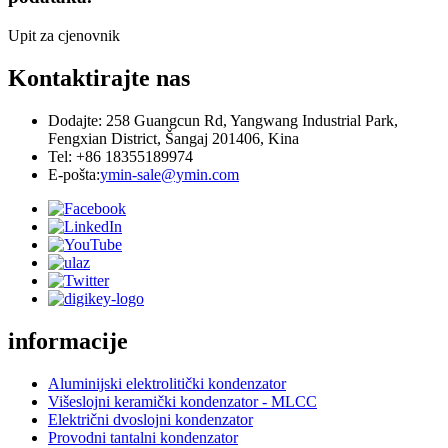
Upit za cjenovnik
Kontaktirajte nas
Dodajte: 258 Guangcun Rd, Yangwang Industrial Park,
Fengxian District, Šangaj 201406, Kina
Tel: +86 18355189974
E-pošta:
ymin-sale@ymin.com
informacije
Aluminijski elektrolitički kondenzator
Višeslojni keramički kondenzator - MLCC
Električni dvoslojni kondenzator
Provodni tantalni kondenzator