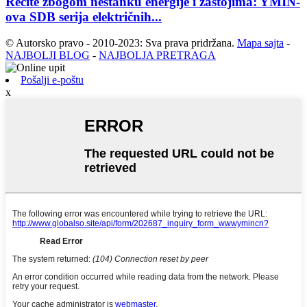
Recite zbogom nestanku energije i zastojima: YMIN-
ova SDB serija električnih...
© Autorsko pravo - 2010-2023: Sva prava pridržana.
Mapa sajta
-
NAJBOLJI BLOG
-
NAJBOLJA PRETRAGA
Pošalji e-poštu
x