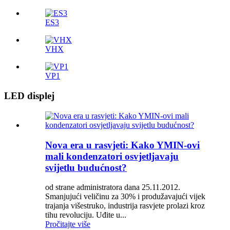
ES3
VHX
VP1
LED displej
Nova era u rasvjeti: Kako YMIN-ovi
mali kondenzatori osvjetljavaju
svijetlu budućnost?
od strane administratora dana 25.11.2012.
Smanjujući veličinu za 30% i produžavajući vijek
trajanja višestruko, industrija rasvjete prolazi kroz
tihu revoluciju. Uđite u...
Pročitajte više