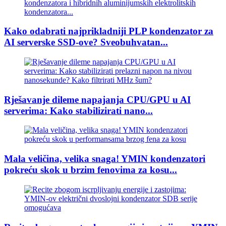
Kako odabrati najprikladniji PLP kondenzator za
AI serverske SSD-ove? Sveobuhvatan...
Rješavanje dileme napajanja CPU/GPU u AI
serverima: Kako stabilizirati nano...
Mala veličina, velika snaga! YMIN kondenzatori
pokreću skok u brzim fenovima za kosu...