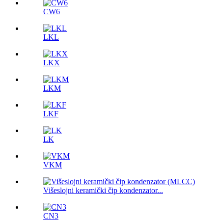
CW6
LKL
LKX
LKM
LKF
LK
VKM
Višeslojni keramički čip kondenzator...
CN3