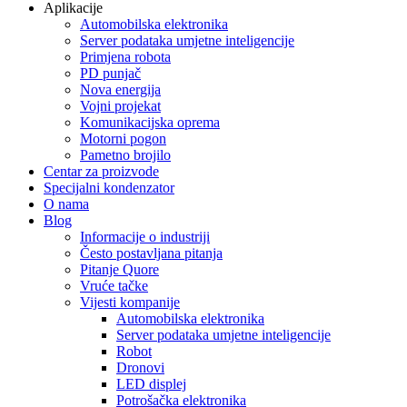
Aplikacije
Automobilska elektronika
Server podataka umjetne inteligencije
Primjena robota
PD punjač
Nova energija
Vojni projekat
Komunikacijska oprema
Motorni pogon
Pametno brojilo
Centar za proizvode
Specijalni kondenzator
O nama
Blog
Informacije o industriji
Često postavljana pitanja
Pitanje Quore
Vruće tačke
Vijesti kompanije
Automobilska elektronika
Server podataka umjetne inteligencije
Robot
Dronovi
LED displej
Potrošačka elektronika