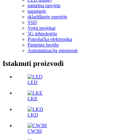
pametna rasvjeta
napajanje
skladištenje energije
SSD
Vojni projekat
5G tehnologija
Potrošačka elektronika
Pametno brojilo
Automatizacija sigurnosti
Istaknuti proizvodi
LED
LKE
LKD
CW3H