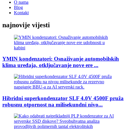
O nama
Blog
Kontakt
najnovije vijesti
YMIN kondenzatori: Osnaživanje automobilskih
klima uređaja, otključavanje nove ere ...
Hibridni superkondenzator SLF 4.0V 4500F pruža
robusnu otpornost na milisekundni nivo...