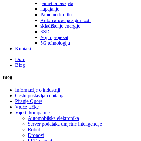
pametna rasvjeta
napajanje
Pametno brojilo
Automatizacija sigurnosti
skladištenje energije
SSD
Vojni projekat
5G tehnologija
Kontakt
Dom
Blog
Blog
Informacije o industriji
Često postavljana pitanja
Pitanje Quore
Vruće tačke
Vijesti kompanije
Automobilska elektronika
Server podataka umjetne inteligencije
Robot
Dronovi
LED displej