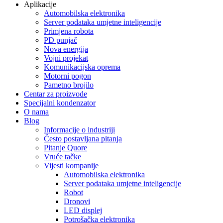
Aplikacije
Automobilska elektronika
Server podataka umjetne inteligencije
Primjena robota
PD punjač
Nova energija
Vojni projekat
Komunikacijska oprema
Motorni pogon
Pametno brojilo
Centar za proizvode
Specijalni kondenzator
O nama
Blog
Informacije o industriji
Često postavljana pitanja
Pitanje Quore
Vruće tačke
Vijesti kompanije
Automobilska elektronika
Server podataka umjetne inteligencije
Robot
Dronovi
LED displej
Potrošačka elektronika