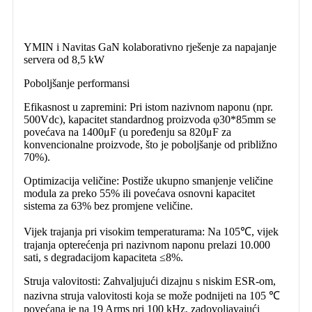
YMIN i Navitas GaN kolaborativno rješenje za napajanje
servera od 8,5 kW
Poboljšanje performansi
Efikasnost u zapremini: Pri istom nazivnom naponu (npr.
500Vdc), kapacitet standardnog proizvoda φ30*85mm se
povećava na 1400μF (u poređenju sa 820μF za
konvencionalne proizvode, što je poboljšanje od približno
70%).
Optimizacija veličine: Postiže ukupno smanjenje veličine
modula za preko 55% ili povećava osnovni kapacitet
sistema za 63% bez promjene veličine.
Vijek trajanja pri visokim temperaturama: Na 105℃, vijek
trajanja opterećenja pri nazivnom naponu prelazi 10.000
sati, s degradacijom kapaciteta ≤8%.
Struja valovitosti: Zahvaljujući dizajnu s niskim ESR-om,
nazivna struja valovitosti koja se može podnijeti na 105 ℃
povećana je na 19 Arms pri 100 kHz, zadovoljavajući