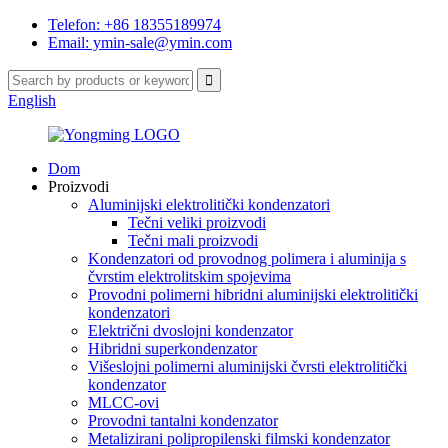
Telefon: +86 18355189974
Email: ymin-sale@ymin.com
English
Dom
Proizvodi
Aluminijski elektrolitički kondenzatori
Tečni veliki proizvodi
Tečni mali proizvodi
Kondenzatori od provodnog polimera i aluminija s
čvrstim elektrolitskim spojevima
Provodni polimerni hibridni aluminijski elektrolitički
kondenzatori
Električni dvoslojni kondenzator
Hibridni superkondenzator
Višeslojni polimerni aluminijski čvrsti elektrolitički
kondenzator
MLCC-ovi
Provodni tantalni kondenzator
Metalizirani polipropilenski filmski kondenzator