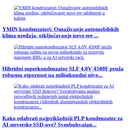
YMIN kondenzatori: Osnaživanje automobilskih
klima uređaja, otključavanje nove ere ...
Hibridni superkondenzator SLF 4.0V 4500F pruža
robusnu otpornost na milisekundni nivo...
Kako odabrati najprikladniji PLP kondenzator za
AI serverske SSD-ove? Sveobuhvatan...