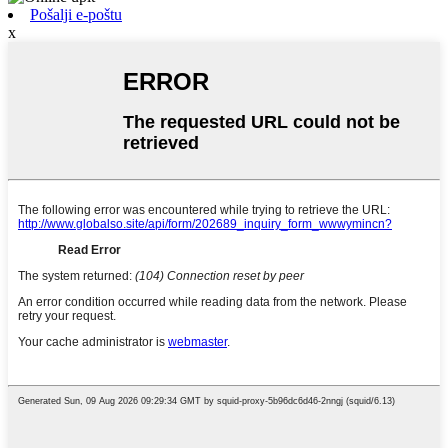
Pošalji e-poštu
x