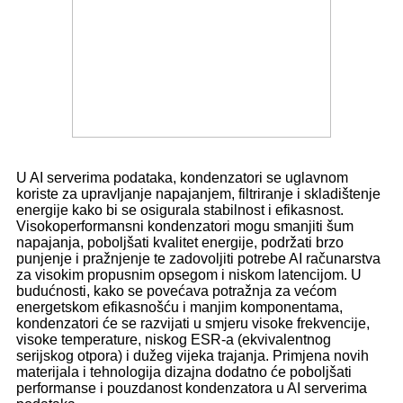
U AI serverima podataka, kondenzatori se uglavnom
koriste za upravljanje napajanjem, filtriranje i skladištenje
energije kako bi se osigurala stabilnost i efikasnost.
Visokoperformansni kondenzatori mogu smanjiti šum
napajanja, poboljšati kvalitet energije, podržati brzo
punjenje i pražnjenje te zadovoljiti potrebe AI računarstva
za visokim propusnim opsegom i niskom latencijom. U
budućnosti, kako se povećava potražnja za većom
energetskom efikasnošću i manjim komponentama,
kondenzatori će se razvijati u smjeru visoke frekvencije,
visoke temperature, niskog ESR-a (ekvivalentnog
serijskog otpora) i dužeg vijeka trajanja. Primjena novih
materijala i tehnologija dizajna dodatno će poboljšati
performanse i pouzdanost kondenzatora u AI serverima