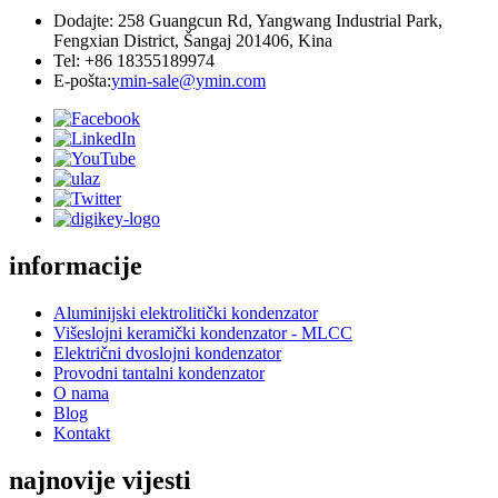
Dodajte: 258 Guangcun Rd, Yangwang Industrial Park,
Fengxian District, Šangaj 201406, Kina
Tel: +86 18355189974
E-pošta:
ymin-sale@ymin.com
informacije
Aluminijski elektrolitički kondenzator
Višeslojni keramički kondenzator - MLCC
Električni dvoslojni kondenzator
Provodni tantalni kondenzator
O nama
Blog
Kontakt
najnovije vijesti