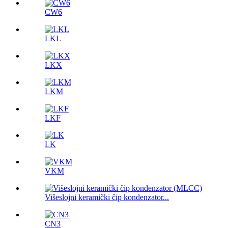
CW6
LKL
LKX
LKM
LKF
LK
VKM
Višeslojni keramički čip kondenzator...
CN3