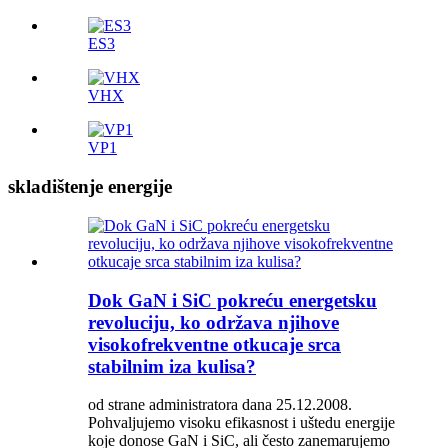
ES3
VHX
VP1
skladištenje energije
Dok GaN i SiC pokreću energetsku
revoluciju, ko održava njihove
visokofrekventne otkucaje srca
stabilnim iza kulisa?
od strane administratora dana 25.12.2008.
Pohvaljujemo visoku efikasnost i uštedu energije
koje donose GaN i SiC, ali često zanemarujemo