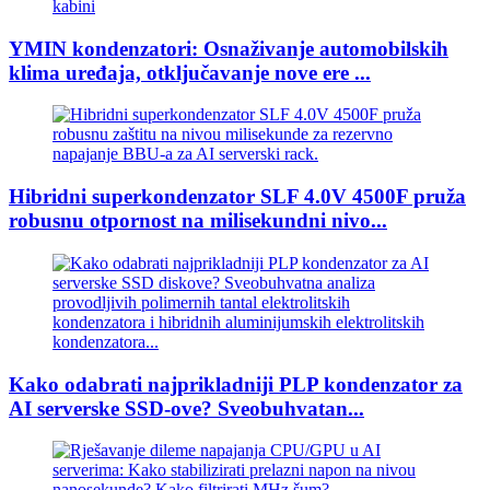
YMIN kondenzatori: Osnaživanje automobilskih
klima uređaja, otključavanje nove ere ...
Hibridni superkondenzator SLF 4.0V 4500F pruža
robusnu otpornost na milisekundni nivo...
Kako odabrati najprikladniji PLP kondenzator za
AI serverske SSD-ove? Sveobuhvatan...