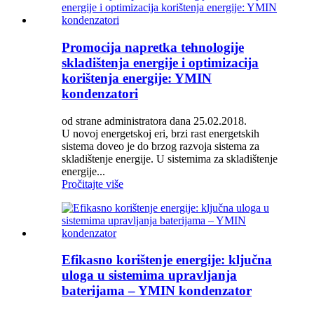
Promocija napretka tehnologije
skladištenja energije i optimizacija
korištenja energije: YMIN
kondenzatori
od strane administratora dana 25.02.2018.
U novoj energetskoj eri, brzi rast energetskih
sistema doveo je do brzog razvoja sistema za
skladištenje energije. U sistemima za skladištenje
energije...
Pročitajte više
Efikasno korištenje energije: ključna
uloga u sistemima upravljanja
baterijama – YMIN kondenzator