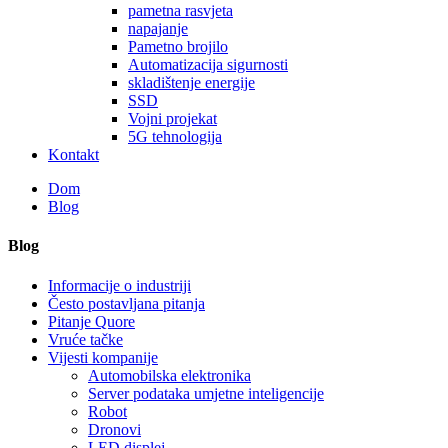
pametna rasvjeta
napajanje
Pametno brojilo
Automatizacija sigurnosti
skladištenje energije
SSD
Vojni projekat
5G tehnologija
Kontakt
Dom
Blog
Blog
Informacije o industriji
Često postavljana pitanja
Pitanje Quore
Vruće tačke
Vijesti kompanije
Automobilska elektronika
Server podataka umjetne inteligencije
Robot
Dronovi
LED displej