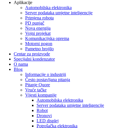
Aplikacije
Automobilska elektronika
Server podataka umjetne inteligencije
Primjena robota
PD punjač
Nova energija
Vojni projekat
Komunikacijska oprema
Motorni pogon
Pametno brojilo
Centar za proizvode
Specijalni kondenzator
O nama
Blog
Informacije o industriji
Često postavljana pitanja
Pitanje Quore
Vruće tačke
Vijesti kompanije
Automobilska elektronika
Server podataka umjetne inteligencije
Robot
Dronovi
LED displej
Potrošačka elektronika