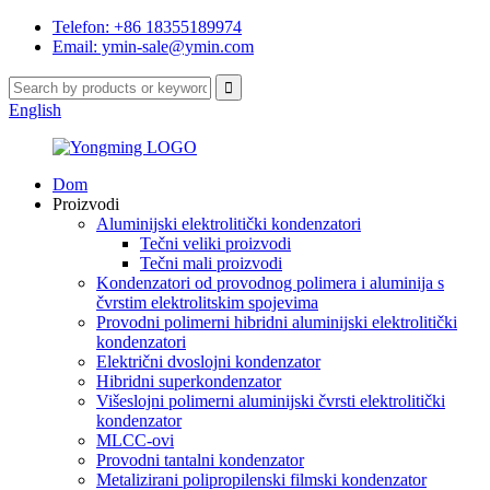
Telefon: +86 18355189974
Email: ymin-sale@ymin.com
English
Dom
Proizvodi
Aluminijski elektrolitički kondenzatori
Tečni veliki proizvodi
Tečni mali proizvodi
Kondenzatori od provodnog polimera i aluminija s
čvrstim elektrolitskim spojevima
Provodni polimerni hibridni aluminijski elektrolitički
kondenzatori
Električni dvoslojni kondenzator
Hibridni superkondenzator
Višeslojni polimerni aluminijski čvrsti elektrolitički
kondenzator
MLCC-ovi
Provodni tantalni kondenzator
Metalizirani polipropilenski filmski kondenzator