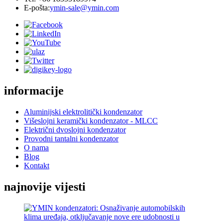
E-pošta:
ymin-sale@ymin.com
informacije
Aluminijski elektrolitički kondenzator
Višeslojni keramički kondenzator - MLCC
Električni dvoslojni kondenzator
Provodni tantalni kondenzator
O nama
Blog
Kontakt
najnovije vijesti