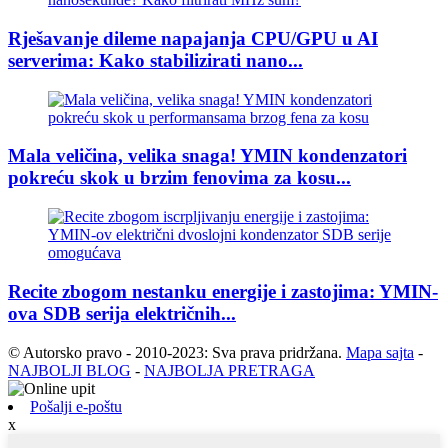
Rješavanje dileme napajanja CPU/GPU u AI
serverima: Kako stabilizirati nano...
Mala veličina, velika snaga! YMIN kondenzatori
pokreću skok u brzim fenovima za kosu...
Recite zbogom nestanku energije i zastojima: YMIN-
ova SDB serija električnih...
© Autorsko pravo - 2010-2023: Sva prava pridržana.
Mapa sajta
-
NAJBOLJI BLOG
-
NAJBOLJA PRETRAGA
Pošalji e-poštu
x