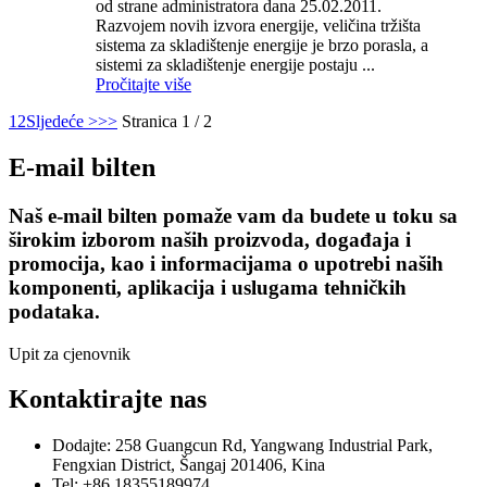
od strane administratora dana 25.02.2011.
Razvojem novih izvora energije, veličina tržišta
sistema za skladištenje energije je brzo porasla, a
sistemi za skladištenje energije postaju ...
Pročitajte više
1
2
Sljedeće >
>>
Stranica 1 / 2
E-mail bilten
Naš e-mail bilten pomaže vam da budete u toku sa
širokim izborom naših proizvoda, događaja i
promocija, kao i informacijama o upotrebi naših
komponenti, aplikacija i uslugama tehničkih
podataka.
Upit za cjenovnik
Kontaktirajte nas
Dodajte: 258 Guangcun Rd, Yangwang Industrial Park,
Fengxian District, Šangaj 201406, Kina
Tel: +86 18355189974