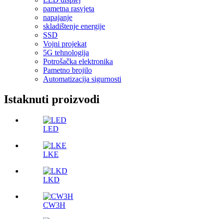
pametna rasvjeta
napajanje
skladištenje energije
SSD
Vojni projekat
5G tehnologija
Potrošačka elektronika
Pametno brojilo
Automatizacija sigurnosti
Istaknuti proizvodi
LED
LKE
LKD
CW3H