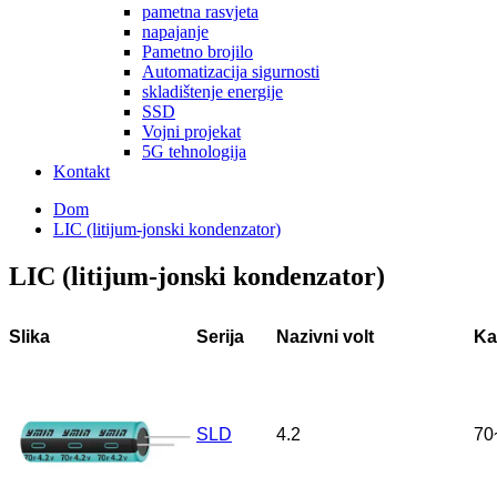
pametna rasvjeta
napajanje
Pametno brojilo
Automatizacija sigurnosti
skladištenje energije
SSD
Vojni projekat
5G tehnologija
Kontakt
Dom
LIC (litijum-jonski kondenzator)
LIC (litijum-jonski kondenzator)
Slika
Serija
Nazivni volt
Ka
SLD
4.2
70