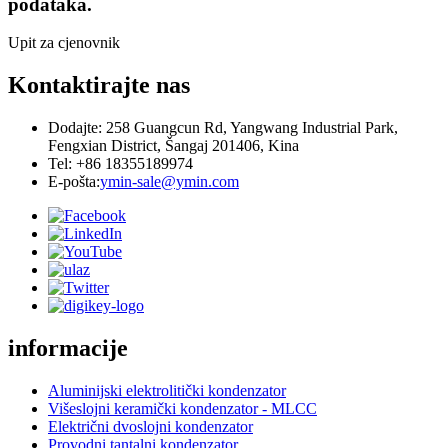
podataka.
Upit za cjenovnik
Kontaktirajte nas
Dodajte: 258 Guangcun Rd, Yangwang Industrial Park,
Fengxian District, Šangaj 201406, Kina
Tel: +86 18355189974
E-pošta:
ymin-sale@ymin.com
informacije
Aluminijski elektrolitički kondenzator
Višeslojni keramički kondenzator - MLCC
Električni dvoslojni kondenzator
Provodni tantalni kondenzator