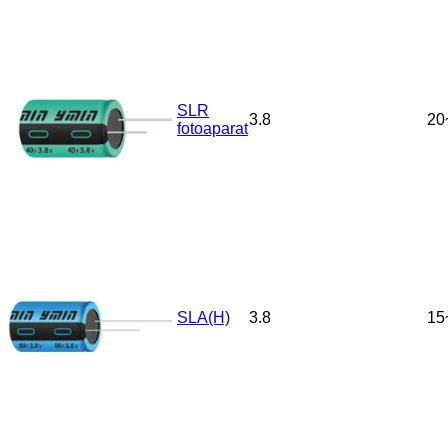
SLR
3.8
20
fotoaparat
SLA(H)
3.8
15