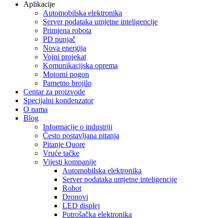
Aplikacije
Automobilska elektronika
Server podataka umjetne inteligencije
Primjena robota
PD punjač
Nova energija
Vojni projekat
Komunikacijska oprema
Motorni pogon
Pametno brojilo
Centar za proizvode
Specijalni kondenzator
O nama
Blog
Informacije o industriji
Često postavljana pitanja
Pitanje Quore
Vruće tačke
Vijesti kompanije
Automobilska elektronika
Server podataka umjetne inteligencije
Robot
Dronovi
LED displej
Potrošačka elektronika