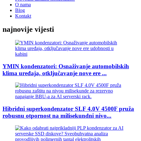
O nama
Blog
Kontakt
najnovije vijesti
YMIN kondenzatori: Osnaživanje automobilskih
klima uređaja, otključavanje nove ere ...
Hibridni superkondenzator SLF 4.0V 4500F pruža
robusnu otpornost na milisekundni nivo...