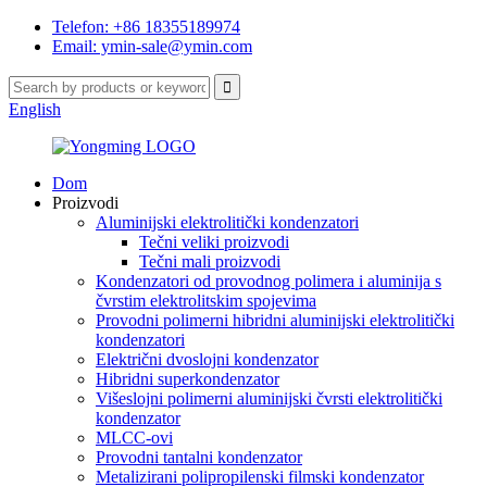
Telefon: +86 18355189974
Email: ymin-sale@ymin.com
English
Dom
Proizvodi
Aluminijski elektrolitički kondenzatori
Tečni veliki proizvodi
Tečni mali proizvodi
Kondenzatori od provodnog polimera i aluminija s
čvrstim elektrolitskim spojevima
Provodni polimerni hibridni aluminijski elektrolitički
kondenzatori
Električni dvoslojni kondenzator
Hibridni superkondenzator
Višeslojni polimerni aluminijski čvrsti elektrolitički
kondenzator
MLCC-ovi
Provodni tantalni kondenzator
Metalizirani polipropilenski filmski kondenzator