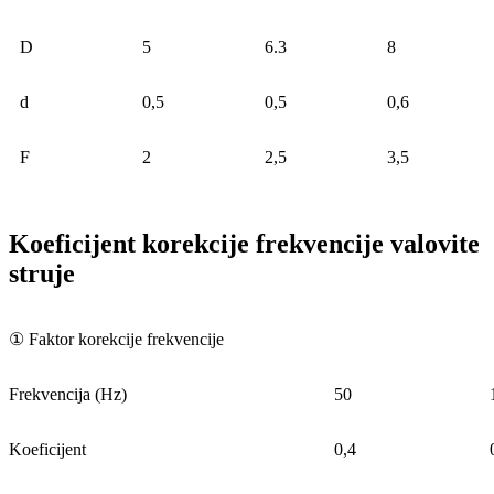
D
5
6.3
8
d
0,5
0,5
0,6
F
2
2,5
3,5
Koeficijent korekcije frekvencije valovite
struje
① Faktor korekcije frekvencije
Frekvencija (Hz)
50
Koeficijent
0,4