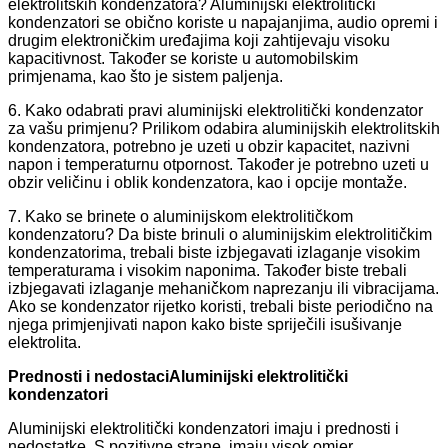
elektrolitskih kondenzatora? Aluminijski elektrolitički
kondenzatori se obično koriste u napajanjima, audio opremi i
drugim elektroničkim uređajima koji zahtijevaju visoku
kapacitivnost. Također se koriste u automobilskim
primjenama, kao što je sistem paljenja.
6. Kako odabrati pravi aluminijski elektrolitički kondenzator
za vašu primjenu? Prilikom odabira aluminijskih elektrolitskih
kondenzatora, potrebno je uzeti u obzir kapacitet, nazivni
napon i temperaturnu otpornost. Također je potrebno uzeti u
obzir veličinu i oblik kondenzatora, kao i opcije montaže.
7. Kako se brinete o aluminijskom elektrolitičkom
kondenzatoru? Da biste brinuli o aluminijskim elektrolitičkim
kondenzatorima, trebali biste izbjegavati izlaganje visokim
temperaturama i visokim naponima. Također biste trebali
izbjegavati izlaganje mehaničkom naprezanju ili vibracijama.
Ako se kondenzator rijetko koristi, trebali biste periodično na
njega primjenjivati ​​napon kako biste spriječili isušivanje
elektrolita.
Prednosti i nedostaci
Aluminijski elektrolitički
kondenzatori
Aluminijski elektrolitički kondenzatori imaju i prednosti i
nedostatke. S pozitivne strane, imaju visok omjer