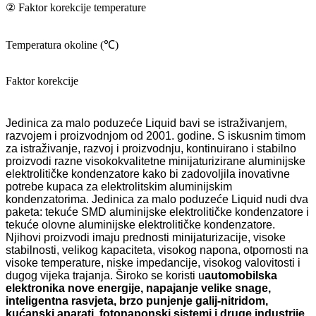
② Faktor korekcije temperature
Temperatura okoline (℃)
Faktor korekcije
Jedinica za malo poduzeće Liquid bavi se istraživanjem,
razvojem i proizvodnjom od 2001. godine. S iskusnim timom
za istraživanje, razvoj i proizvodnju, kontinuirano i stabilno
proizvodi razne visokokvalitetne minijaturizirane aluminijske
elektrolitičke kondenzatore kako bi zadovoljila inovativne
potrebe kupaca za elektrolitskim aluminijskim
kondenzatorima. Jedinica za malo poduzeće Liquid nudi dva
paketa: tekuće SMD aluminijske elektrolitičke kondenzatore i
tekuće olovne aluminijske elektrolitičke kondenzatore.
Njihovi proizvodi imaju prednosti minijaturizacije, visoke
stabilnosti, velikog kapaciteta, visokog napona, otpornosti na
visoke temperature, niske impedancije, visokog valovitosti i
dugog vijeka trajanja. Široko se koristi u
automobilska
elektronika nove energije, napajanje velike snage,
inteligentna rasvjeta, brzo punjenje galij-nitridom,
kućanski aparati, fotonaponski sistemi i druge industrije
.