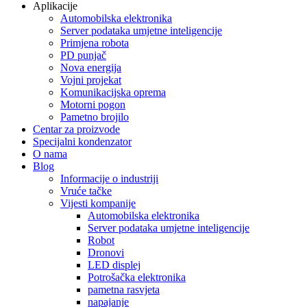
Aplikacije
Automobilska elektronika
Server podataka umjetne inteligencije
Primjena robota
PD punjač
Nova energija
Vojni projekat
Komunikacijska oprema
Motorni pogon
Pametno brojilo
Centar za proizvode
Specijalni kondenzator
O nama
Blog
Informacije o industriji
Vruće tačke
Vijesti kompanije
Automobilska elektronika
Server podataka umjetne inteligencije
Robot
Dronovi
LED displej
Potrošačka elektronika
pametna rasvjeta
napajanje