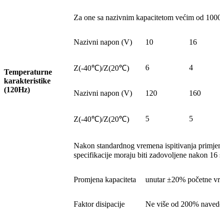
Za one sa nazivnim kapacitetom većim od 1000u
Nazivni napon (V)
10
16
6
4
Z(-40℃)/Z(20℃)
Temperaturne
karakteristike
(120Hz)
Nazivni napon (V)
120
160
5
5
Z(-40℃)/Z(20℃)
Nakon standardnog vremena ispitivanja primje
specifikacije moraju biti zadovoljene nakon 16 
Promjena kapaciteta
unutar ±20% početne vr
Faktor disipacije
Ne više od 200% navede