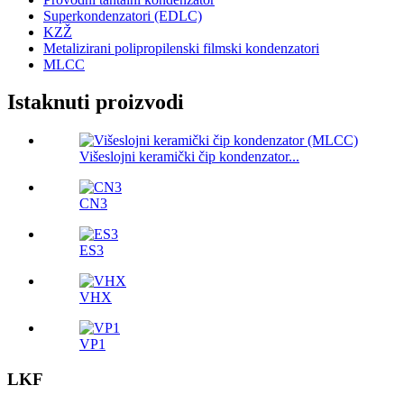
Superkondenzatori (EDLC)
KZŽ
Metalizirani polipropilenski filmski kondenzatori
MLCC
Istaknuti proizvodi
Višeslojni keramički čip kondenzator...
CN3
ES3
VHX
VP1
LKF