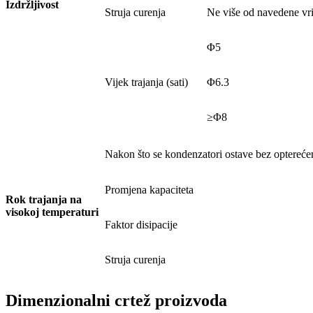
Izdržljivost
Struja curenja
Ne više od navedene vri
Φ5
Vijek trajanja (sati)
Φ6.3
≥Φ8
Nakon što se kondenzatori ostave bez optereće
Promjena kapaciteta
Rok trajanja na
visokoj temperaturi
Faktor disipacije
Struja curenja
Dimenzionalni crtež proizvoda