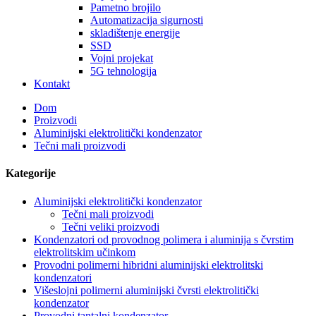
Pametno brojilo
Automatizacija sigurnosti
skladištenje energije
SSD
Vojni projekat
5G tehnologija
Kontakt
Dom
Proizvodi
Aluminijski elektrolitički kondenzator
Tečni mali proizvodi
Kategorije
Aluminijski elektrolitički kondenzator
Tečni mali proizvodi
Tečni veliki proizvodi
Kondenzatori od provodnog polimera i aluminija s čvrstim
elektrolitskim učinkom
Provodni polimerni hibridni aluminijski elektrolitski
kondenzatori
Višeslojni polimerni aluminijski čvrsti elektrolitički
kondenzator
Provodni tantalni kondenzator