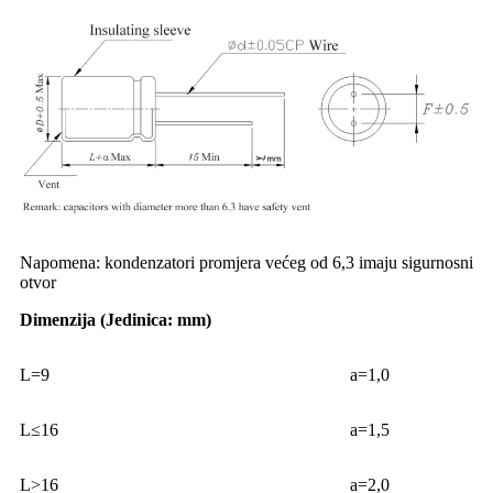
Napomena: kondenzatori promjera većeg od 6,3 imaju sigurnosni
otvor
Dimenzija (Jedinica: mm)
L=9
a=1,0
L≤16
a=1,5
L>16
a=2,0