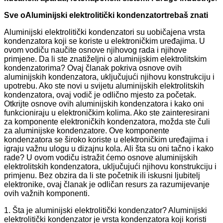
Sve o
Aluminijski elektrolitički kondenzator
trebaš znati
Aluminijski elektrolitički kondenzatori su uobičajena vrsta
kondenzatora koji se koriste u elektroničkim uređajima. U
ovom vodiču naučite osnove njihovog rada i njihove
primjene. Da li ste znatiželjni o aluminijskim elektrolitskim
kondenzatorima? Ovaj članak pokriva osnove ovih
aluminijskih kondenzatora, uključujući njihovu konstrukciju i
upotrebu. Ako ste novi u svijetu aluminijskih elektrolitskih
kondenzatora, ovaj vodič je odlično mjesto za početak.
Otkrijte osnove ovih aluminijskih kondenzatora i kako oni
funkcioniraju u elektroničkim kolima. Ako ste zainteresirani
za komponente elektroničkih kondenzatora, možda ste čuli
za aluminijske kondenzatore. Ove komponente
kondenzatora se široko koriste u elektroničkim uređajima i
igraju važnu ulogu u dizajnu kola. Ali šta su oni tačno i kako
rade? U ovom vodiču istražit ćemo osnove aluminijskih
elektrolitskih kondenzatora, uključujući njihovu konstrukciju i
primjenu. Bez obzira da li ste početnik ili iskusni ljubitelj
elektronike, ovaj članak je odličan resurs za razumijevanje
ovih važnih komponenti.
1. Šta je aluminijski elektrolitički kondenzator? Aluminijski
elektrolitički kondenzator je vrsta kondenzatora koji koristi