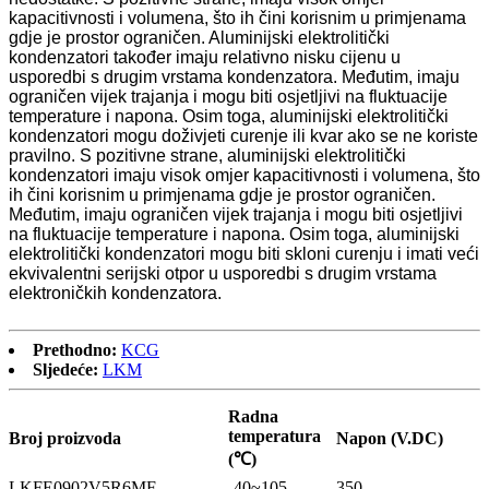
kapacitivnosti i volumena, što ih čini korisnim u primjenama
gdje je prostor ograničen. Aluminijski elektrolitički
kondenzatori također imaju relativno nisku cijenu u
usporedbi s drugim vrstama kondenzatora. Međutim, imaju
ograničen vijek trajanja i mogu biti osjetljivi na fluktuacije
temperature i napona. Osim toga, aluminijski elektrolitički
kondenzatori mogu doživjeti curenje ili kvar ako se ne koriste
pravilno. S pozitivne strane, aluminijski elektrolitički
kondenzatori imaju visok omjer kapacitivnosti i volumena, što
ih čini korisnim u primjenama gdje je prostor ograničen.
Međutim, imaju ograničen vijek trajanja i mogu biti osjetljivi
na fluktuacije temperature i napona. Osim toga, aluminijski
elektrolitički kondenzatori mogu biti skloni curenju i imati veći
ekvivalentni serijski otpor u usporedbi s drugim vrstama
elektroničkih kondenzatora.
Prethodno:
KCG
Sljedeće:
LKM
Radna
temperatura
Broj proizvoda
Napon (V.DC)
(℃)
LKFE0902V5R6MF
-40~105
350