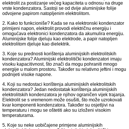
elektrolit za postizanje većeg kapaciteta u odnosu na druge
vrste kondenzatora. Sastoji se od dvije aluminijske folije
odvojene papirom natopljenim elektrolitom.
2. Kako to funkcioniše? Kada se na elektronski kondenzator
primijeni napon, elektrolit provodi električnu energiju i
omogućava elektronici kondenzatora da akumulira energiju.
Aluminijske folije djeluju kao elektrode, a papir natopljen
elektrolitom djeluje kao dielektrik.
3. Koje su prednosti korištenja aluminijskih elektrolitskih
kondenzatora? Aluminijski elektrolitički kondenzatori imaju
visoku kapacitivnost, što znači da mogu pohraniti mnogo
energije u malom prostoru. Također su relativno jeftini i mogu
podnijeti visoke napone.
4. Koji su nedostaci korištenja aluminijskih elektrolitskih
kondenzatora? Jedan nedostatak korištenja aluminijskih
elektrolitskih kondenzatora je njihov ograničen vijek trajanja.
Elektrolit se s vremenom može osušiti, što može uzrokovati
kvar komponenti kondenzatora. Također su osjetljivi na
temperaturu i mogu se oštetiti ako su izloženi visokim
temperaturama.
5. Koje su neke uobičajene primjene aluminijskih