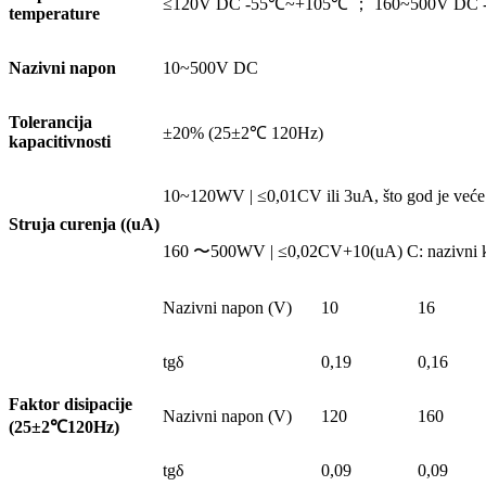
≤120V DC -55℃~+105℃ ； 160~500V DC
temperature
Nazivni napon
10~500V DC
Tolerancija
±20% (25±2℃ 120Hz)
kapacitivnosti
10~120WV | ≤0,01CV ili 3uA, što god je veće C
Struja curenja ((uA)
160 〜500WV | ≤0,02CV+10(uA) C: nazivni kapa
Nazivni napon (V)
10
16
tgδ
0,19
0,16
Faktor disipacije
Nazivni napon (V)
120
160
(25±2
℃
120Hz)
tgδ
0,09
0,09