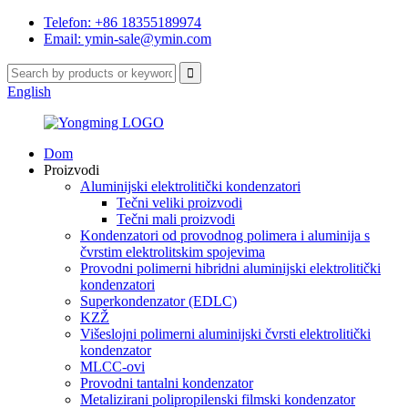
Telefon: +86 18355189974
Email: ymin-sale@ymin.com
English
Dom
Proizvodi
Aluminijski elektrolitički kondenzatori
Tečni veliki proizvodi
Tečni mali proizvodi
Kondenzatori od provodnog polimera i aluminija s
čvrstim elektrolitskim spojevima
Provodni polimerni hibridni aluminijski elektrolitički
kondenzatori
Superkondenzator (EDLC)
KZŽ
Višeslojni polimerni aluminijski čvrsti elektrolitički
kondenzator
MLCC-ovi
Provodni tantalni kondenzator
Metalizirani polipropilenski filmski kondenzator