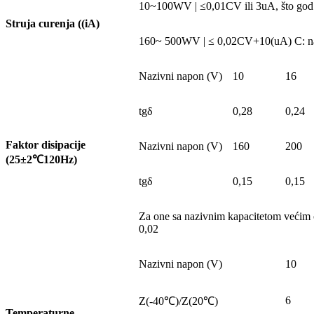
10~100WV | ≤0,01CV ili 3uA, što god je
Struja curenja ((iA)
160~ 500WV | ≤ 0,02CV+10(uA) C: nazi
Nazivni napon (V)
10
16
tgδ
0,28
0,24
Faktor disipacije
Nazivni napon (V)
160
200
(25±2
℃
120Hz)
tgδ
0,15
0,15
Za one sa nazivnim kapacitetom većim od
0,02
Nazivni napon (V)
10
6
Z(-40℃)/Z(20℃)
Temperaturne