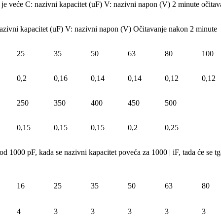
 veće C: nazivni kapacitet (uF) V: nazivni napon (V) 2 minute očitav
vni kapacitet (uF) V: nazivni napon (V) Očitavanje nakon 2 minute
25
35
50
63
80
100
0,2
0,16
0,14
0,14
0,12
0,12
250
350
400
450
500
0,15
0,15
0,15
0,2
0,25
 1000 pF, kada se nazivni kapacitet poveća za 1000 | iF, tada će se tg
16
25
35
50
63
80
4
3
3
3
3
3