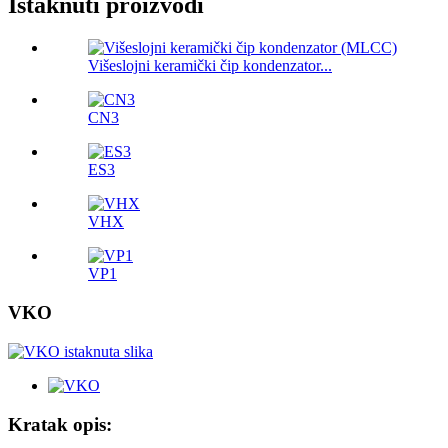
Istaknuti proizvodi
Višeslojni keramički čip kondenzator...
CN3
ES3
VHX
VP1
VKO
Kratak opis: