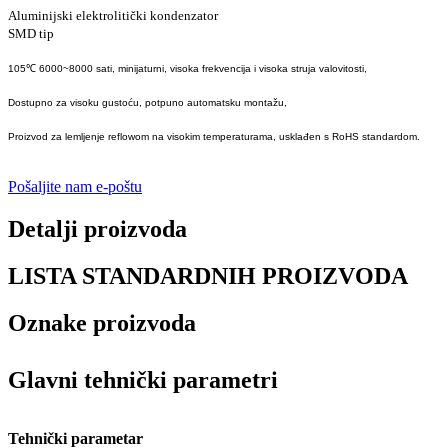
Aluminijski elektrolitički kondenzator
SMD tip
105℃ 6000~8000 sati, minijaturni, visoka frekvencija i visoka struja valovitosti,
Dostupno za visoku gustoću, potpuno automatsku montažu,
Proizvod za lemljenje reflowom na visokim temperaturama, usklađen s RoHS standardom.
Pošaljite nam e-poštu
Detalji proizvoda
LISTA STANDARDNIH PROIZVODA
Oznake proizvoda
Glavni tehnički parametri
Tehnički parametar