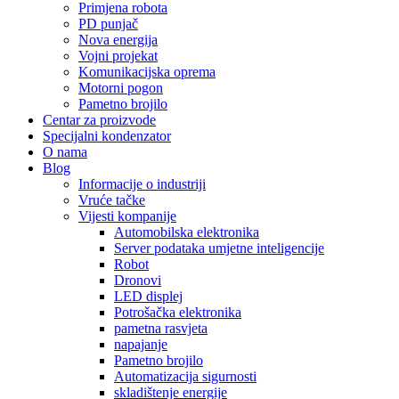
Primjena robota
PD punjač
Nova energija
Vojni projekat
Komunikacijska oprema
Motorni pogon
Pametno brojilo
Centar za proizvode
Specijalni kondenzator
O nama
Blog
Informacije o industriji
Vruće tačke
Vijesti kompanije
Automobilska elektronika
Server podataka umjetne inteligencije
Robot
Dronovi
LED displej
Potrošačka elektronika
pametna rasvjeta
napajanje
Pametno brojilo
Automatizacija sigurnosti
skladištenje energije