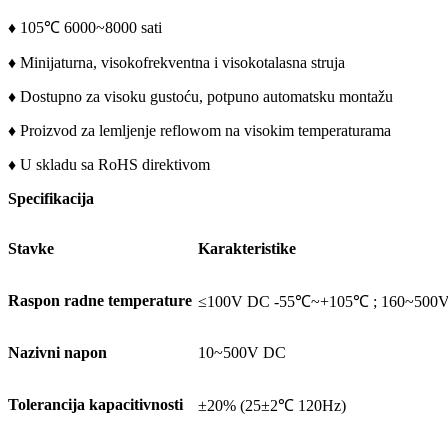
♦ 105℃ 6000~8000 sati
♦ Minijaturna, visokofrekventna i visokotalasna struja
♦ Dostupno za visoku gustoću, potpuno automatsku montažu
♦ Proizvod za lemljenje reflowom na visokim temperaturama
♦ U skladu sa RoHS direktivom
Specifikacija
Stavke
Karakteristike
Raspon radne temperature
≤100V DC -55℃~+105℃ ; 160~500
Nazivni napon
10~500V DC
Tolerancija kapacitivnosti
±20% (25±2℃ 120Hz)