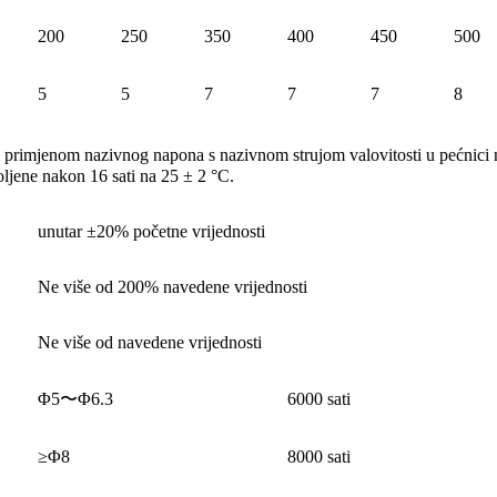
200
250
350
400
450
500
5
5
7
7
7
8
 primjenom nazivnog napona s nazivnom strujom valovitosti u pećnici
oljene nakon 16 sati na 25 ± 2 °C.
unutar ±20% početne vrijednosti
Ne više od 200% navedene vrijednosti
Ne više od navedene vrijednosti
Φ5〜Φ6.3
6000 sati
≥Φ8
8000 sati