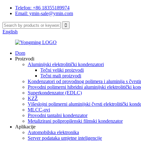
Telefon: +86 18355189974
Email: ymin-sale@ymin.com
English
Dom
Proizvodi
Aluminijski elektrolitički kondenzatori
Tečni veliki proizvodi
Tečni mali proizvodi
Kondenzatori od provodnog polimera i aluminija s čvrsti
Provodni polimerni hibridni aluminijski elektrolitički ko
Superkondenzator (EDLC)
KZŽ
Višeslojni polimerni aluminijski čvrsti elektrolitički kond
MLCC-ovi
Provodni tantalni kondenzator
Metalizirani polipropilenski filmski kondenzator
Aplikacije
Automobilska elektronika
Server podataka umjetne inteligencije