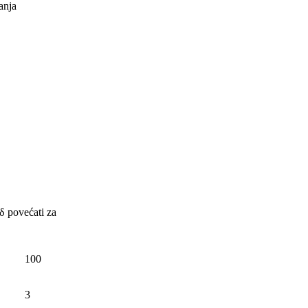
anja
δ povećati za
100
3