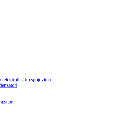
m elektrolitskim spojevima
ndenzatori
enzator