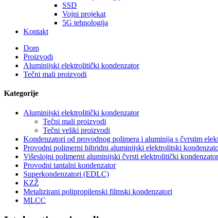
SSD
Vojni projekat
5G tehnologija
Kontakt
Dom
Proizvodi
Aluminijski elektrolitički kondenzator
Tečni mali proizvodi
Kategorije
Aluminijski elektrolitički kondenzator
Tečni mali proizvodi
Tečni veliki proizvodi
Kondenzatori od provodnog polimera i aluminija s čvrstim elek
Provodni polimerni hibridni aluminijski elektrolitski kondenzato
Višeslojni polimerni aluminijski čvrsti elektrolitički kondenzato
Provodni tantalni kondenzator
Superkondenzatori (EDLC)
KZŽ
Metalizirani polipropilenski filmski kondenzatori
MLCC