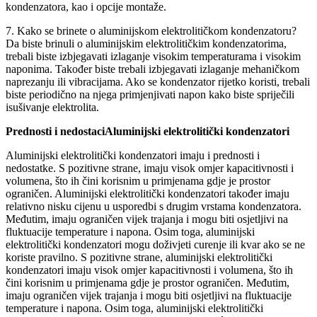
kondenzatora, kao i opcije montaže.
7. Kako se brinete o aluminijskom elektrolitičkom kondenzatoru?
Da biste brinuli o aluminijskim elektrolitičkim kondenzatorima,
trebali biste izbjegavati izlaganje visokim temperaturama i visokim
naponima. Također biste trebali izbjegavati izlaganje mehaničkom
naprezanju ili vibracijama. Ako se kondenzator rijetko koristi, trebali
biste periodično na njega primjenjivati ​​napon kako biste spriječili
isušivanje elektrolita.
Prednosti i nedostaci
Aluminijski elektrolitički kondenzatori
Aluminijski elektrolitički kondenzatori imaju i prednosti i
nedostatke. S pozitivne strane, imaju visok omjer kapacitivnosti i
volumena, što ih čini korisnim u primjenama gdje je prostor
ograničen. Aluminijski elektrolitički kondenzatori također imaju
relativno nisku cijenu u usporedbi s drugim vrstama kondenzatora.
Međutim, imaju ograničen vijek trajanja i mogu biti osjetljivi na
fluktuacije temperature i napona. Osim toga, aluminijski
elektrolitički kondenzatori mogu doživjeti curenje ili kvar ako se ne
koriste pravilno. S pozitivne strane, aluminijski elektrolitički
kondenzatori imaju visok omjer kapacitivnosti i volumena, što ih
čini korisnim u primjenama gdje je prostor ograničen. Međutim,
imaju ograničen vijek trajanja i mogu biti osjetljivi na fluktuacije
temperature i napona. Osim toga, aluminijski elektrolitički