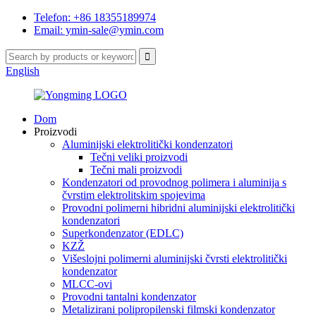
Telefon: +86 18355189974
Email: ymin-sale@ymin.com
English
Dom
Proizvodi
Aluminijski elektrolitički kondenzatori
Tečni veliki proizvodi
Tečni mali proizvodi
Kondenzatori od provodnog polimera i aluminija s
čvrstim elektrolitskim spojevima
Provodni polimerni hibridni aluminijski elektrolitički
kondenzatori
Superkondenzator (EDLC)
KZŽ
Višeslojni polimerni aluminijski čvrsti elektrolitički
kondenzator
MLCC-ovi
Provodni tantalni kondenzator
Metalizirani polipropilenski filmski kondenzator