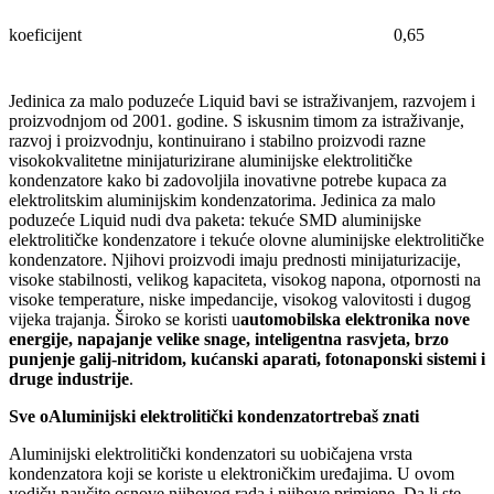
koeficijent
0,65
Jedinica za malo poduzeće Liquid bavi se istraživanjem, razvojem i
proizvodnjom od 2001. godine. S iskusnim timom za istraživanje,
razvoj i proizvodnju, kontinuirano i stabilno proizvodi razne
visokokvalitetne minijaturizirane aluminijske elektrolitičke
kondenzatore kako bi zadovoljila inovativne potrebe kupaca za
elektrolitskim aluminijskim kondenzatorima. Jedinica za malo
poduzeće Liquid nudi dva paketa: tekuće SMD aluminijske
elektrolitičke kondenzatore i tekuće olovne aluminijske elektrolitičke
kondenzatore. Njihovi proizvodi imaju prednosti minijaturizacije,
visoke stabilnosti, velikog kapaciteta, visokog napona, otpornosti na
visoke temperature, niske impedancije, visokog valovitosti i dugog
vijeka trajanja. Široko se koristi u
automobilska elektronika nove
energije, napajanje velike snage, inteligentna rasvjeta, brzo
punjenje galij-nitridom, kućanski aparati, fotonaponski sistemi i
druge industrije
.
Sve o
Aluminijski elektrolitički kondenzator
trebaš znati
Aluminijski elektrolitički kondenzatori su uobičajena vrsta
kondenzatora koji se koriste u elektroničkim uređajima. U ovom
vodiču naučite osnove njihovog rada i njihove primjene. Da li ste