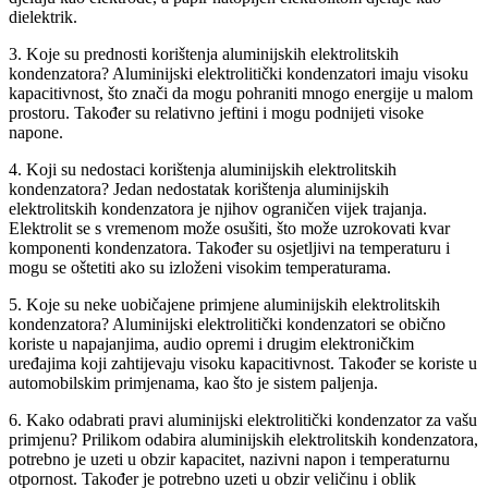
dielektrik.
3. Koje su prednosti korištenja aluminijskih elektrolitskih
kondenzatora? Aluminijski elektrolitički kondenzatori imaju visoku
kapacitivnost, što znači da mogu pohraniti mnogo energije u malom
prostoru. Također su relativno jeftini i mogu podnijeti visoke
napone.
4. Koji su nedostaci korištenja aluminijskih elektrolitskih
kondenzatora? Jedan nedostatak korištenja aluminijskih
elektrolitskih kondenzatora je njihov ograničen vijek trajanja.
Elektrolit se s vremenom može osušiti, što može uzrokovati kvar
komponenti kondenzatora. Također su osjetljivi na temperaturu i
mogu se oštetiti ako su izloženi visokim temperaturama.
5. Koje su neke uobičajene primjene aluminijskih elektrolitskih
kondenzatora? Aluminijski elektrolitički kondenzatori se obično
koriste u napajanjima, audio opremi i drugim elektroničkim
uređajima koji zahtijevaju visoku kapacitivnost. Također se koriste u
automobilskim primjenama, kao što je sistem paljenja.
6. Kako odabrati pravi aluminijski elektrolitički kondenzator za vašu
primjenu? Prilikom odabira aluminijskih elektrolitskih kondenzatora,
potrebno je uzeti u obzir kapacitet, nazivni napon i temperaturnu
otpornost. Također je potrebno uzeti u obzir veličinu i oblik