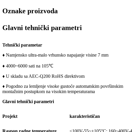
Oznake proizvoda
Glavni tehnički parametri
Tehnički parametar
♦ Namjensko ultra-malo vrhunsko napajanje visine 7 mm
♦ 4000~6000 sati na 105℃
♦ U skladu sa AEC-Q200 RoHS direktivom
♦ Pogodno za lemljenje visoke gustoće automatskim površinskim
montažnim postupkom na visokim temperaturama
Glavni tehnički parametri
Projekt
karakterističan
Raspon radne temperature
≤100V-55~+105°C; 160~400V-