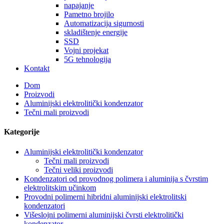
napajanje
Pametno brojilo
Automatizacija sigurnosti
skladištenje energije
SSD
Vojni projekat
5G tehnologija
Kontakt
Dom
Proizvodi
Aluminijski elektrolitički kondenzator
Tečni mali proizvodi
Kategorije
Aluminijski elektrolitički kondenzator
Tečni mali proizvodi
Tečni veliki proizvodi
Kondenzatori od provodnog polimera i aluminija s čvrstim
elektrolitskim učinkom
Provodni polimerni hibridni aluminijski elektrolitski
kondenzatori
Višeslojni polimerni aluminijski čvrsti elektrolitički
kondenzator