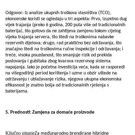
Odgovor: Iz analize ukupnih troškova vlasništva (TCO),
ekonomske koristi se ogledaju u tri aspekta: Prvo, izuzetno dug
vijek trajanja (preko 6 godina, 200 puta više od tradicionalnih
baterija), što gotovo da ne zahtijeva zamjenu tokom cijelog
vijeka trajanja servera, što štedi na troškovima nabavke
rezervnih dijelova; drugo, rad praktično bez održavanja, što
značajno štedi na troškovima ručne inspekcije i održavanja; i
treće, visoka pouzdanost, što smanjuje rizik od prekida
poslovanja i gubitaka zbog kvarova rezervnog sistema
napajanja. Iako je početna investicija veća, kada se rasporedi
na višegodišnji period korištenja i uzme u obzir uštede na
održavanju i ublažavanje rizika, njegova ukupna ekonomska
efikasnost je znatno bolja od tradicionalnih rješenja s
baterijama.
5. Prednosti: Zamjena za domaće proizvode
Ključno pitanje
Za međunarodno brendirane hibridne