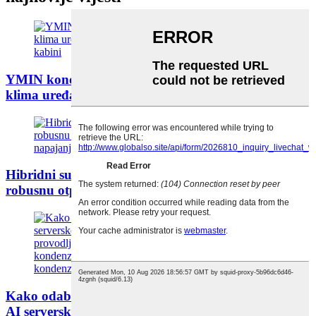
YMIN kondenzatori: Osnaživanje automobilskih
klima uređaja, otključavanje nove ere ...
Hibridni superkondenzator SLF 4.0V 4500F pruža
robusnu otpornost na milisekundni nivo...
Kako odabrati najprikladniji PLP kondenzator za
AI serverske SSD-ove? Sveobuhvatan...