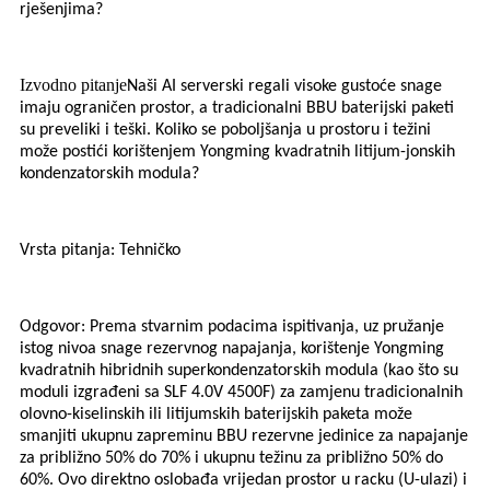
rješenjima?
Izvodno pitanje
Naši AI serverski regali visoke gustoće snage
imaju ograničen prostor, a tradicionalni BBU baterijski paketi
su preveliki i teški. Koliko se poboljšanja u prostoru i težini
može postići korištenjem Yongming kvadratnih litijum-jonskih
kondenzatorskih modula?
Vrsta pitanja: Tehničko
Odgovor: Prema stvarnim podacima ispitivanja, uz pružanje
istog nivoa snage rezervnog napajanja, korištenje Yongming
kvadratnih hibridnih superkondenzatorskih modula (kao što su
moduli izgrađeni sa SLF 4.0V 4500F) za zamjenu tradicionalnih
olovno-kiselinskih ili litijumskih baterijskih paketa može
smanjiti ukupnu zapreminu BBU rezervne jedinice za napajanje
za približno 50% do 70% i ukupnu težinu za približno 50% do
60%. Ovo direktno oslobađa vrijedan prostor u racku (U-ulazi) i