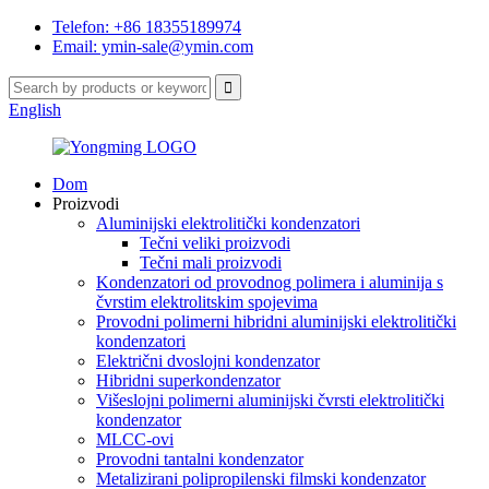
Telefon: +86 18355189974
Email: ymin-sale@ymin.com
English
Dom
Proizvodi
Aluminijski elektrolitički kondenzatori
Tečni veliki proizvodi
Tečni mali proizvodi
Kondenzatori od provodnog polimera i aluminija s
čvrstim elektrolitskim spojevima
Provodni polimerni hibridni aluminijski elektrolitički
kondenzatori
Električni dvoslojni kondenzator
Hibridni superkondenzator
Višeslojni polimerni aluminijski čvrsti elektrolitički
kondenzator
MLCC-ovi
Provodni tantalni kondenzator
Metalizirani polipropilenski filmski kondenzator