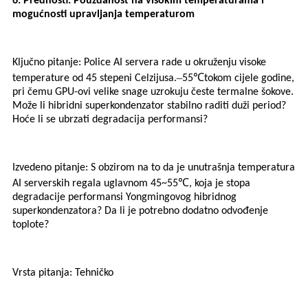
6. Prednosti: Pouzdanost na visokim temperaturama i
mogućnosti upravljanja temperaturom
Ključno pitanje: Police AI servera rade u okruženju visoke
–
℃
temperature od 45 stepeni Celzijusa.
55
tokom cijele godine,
pri čemu GPU-ovi velike snage uzrokuju česte termalne šokove.
Može li hibridni superkondenzator stabilno raditi duži period?
Hoće li se ubrzati degradacija performansi?
Izvedeno pitanje: S obzirom na to da je unutrašnja temperatura
℃
AI serverskih regala uglavnom 45~55
, koja je stopa
degradacije performansi Yongmingovog hibridnog
superkondenzatora? Da li je potrebno dodatno odvođenje
toplote?
Vrsta pitanja: Tehničko