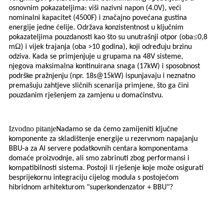
osnovnim pokazateljima: viši nazivni napon (4.0V), veći
nominalni kapacitet (4500F) i značajno povećana gustina
energije jedne ćelije. Održava konzistentnost u ključnim
≤
pokazateljima pouzdanosti kao što su unutrašnji otpor (oba
0,8
Ω
m
) i vijek trajanja (oba >10 godina), koji određuju brzinu
odziva. Kada se primjenjuje u grupama na 48V sisteme,
njegova maksimalna kontinuirana snaga (17kW) i sposobnost
podrške pražnjenju (npr. 18s@15kW) ispunjavaju i neznatno
premašuju zahtjeve sličnih scenarija primjene, što ga čini
pouzdanim rješenjem za zamjenu u domaćinstvu.
Izvodno pitanje
Nadamo se da ćemo zamijeniti ključne
komponente za skladištenje energije u rezervnom napajanju
BBU-a za AI servere podatkovnih centara komponentama
domaće proizvodnje, ali smo zabrinuti zbog performansi i
kompatibilnosti sistema. Postoji li rješenje koje može osigurati
besprijekornu integraciju cijelog modula s postojećom
hibridnom arhitekturom "superkondenzator + BBU"?