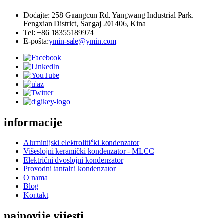
Dodajte: 258 Guangcun Rd, Yangwang Industrial Park,
Fengxian District, Šangaj 201406, Kina
Tel: +86 18355189974
E-pošta:
ymin-sale@ymin.com
informacije
Aluminijski elektrolitički kondenzator
Višeslojni keramički kondenzator - MLCC
Električni dvoslojni kondenzator
Provodni tantalni kondenzator
O nama
Blog
Kontakt
najnovije vijesti