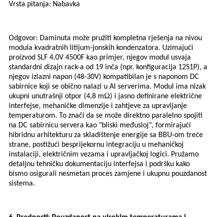
Vrsta pitanja: Nabavka
Odgovor: Da
minuta
može pružiti kompletna rješenja na nivou
modula kvadratnih litijum-jonskih kondenzatora. Uzimajući
proizvod SLF 4.0V 4500F kao primjer, njegov modul usvaja
standardni dizajn rack-a od 19 inča (npr. konfiguracija 12S1P), a
njegov izlazni napon (48-30V) kompatibilan je s naponom DC
sabirnice koji se obično nalazi u AI serverima. Modul ima nizak
Ω
ukupni unutrašnji otpor (4,8 m
) i jasno definirane električne
interfejse, mehaničke dimenzije i zahtjeve za upravljanje
temperaturom. To znači da se može direktno paralelno spojiti
na DC sabirnicu servera kao "bliski međusloj", formirajući
hibridnu arhitekturu za skladištenje energije sa BBU-om treće
strane, postižući besprijekornu integraciju u mehaničkoj
instalaciji, električnim vezama i upravljačkoj logici. Pružamo
detaljnu tehničku dokumentaciju interfejsa i podršku kako
bismo osigurali nesmetan proces zamjene i ukupnu pouzdanost
sistema.