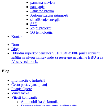
pametna rasvjeta
napajanje
Pametno brojilo
Automatizacija sigurnosti
skladištenje energije
SSD
Vojni projekat
5G tehnologija
Kontakt
Dom
Blog
Hibridni superkondenzator SLF 4.0V 4500F pruža robusnu
zaštitu na nivou milisekunde za rezervno napajanje BBU-a za
AI serverski rack.
Blog
Informacije o industriji
Često postavljana pitanja
Pitanje Quore
Vruće tačke
Vijesti kompanije
Automobilska elektronika
Server podataka umjetne inteligencije