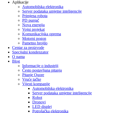
Aplikacije
Automobilska elektronika
Server podataka umjetne inteligencije
Primjena robota
PD punjač
Nova energija
Vojni projekat
Komunikacijska oprema
Motorni pogon
Pametno brojilo
Centar za proizvode
Specijalni kondenzator
O nama
Blog
Informacije o industriji
Često postavljana pitanja
Pitanje Quore
Vruće tačke
Vijesti kompanije
Automobilska elektronika
Server podataka umjetne inteligencije
Robot
Dronovi
LED displej
Potrošačka elektronika