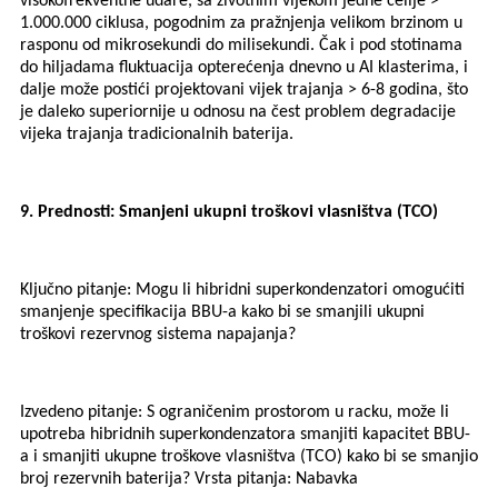
visokofrekventne udare, sa životnim vijekom jedne ćelije >
1.000.000 ciklusa, pogodnim za pražnjenja velikom brzinom u
rasponu od mikrosekundi do milisekundi. Čak i pod stotinama
do hiljadama fluktuacija opterećenja dnevno u AI klasterima, i
dalje može postići projektovani vijek trajanja > 6-8 godina, što
je daleko superiornije u odnosu na čest problem degradacije
vijeka trajanja tradicionalnih baterija.
9. Prednosti: Smanjeni ukupni troškovi vlasništva (TCO)
Ključno pitanje: Mogu li hibridni superkondenzatori omogućiti
smanjenje specifikacija BBU-a kako bi se smanjili ukupni
troškovi rezervnog sistema napajanja?
Izvedeno pitanje: S ograničenim prostorom u racku, može li
upotreba hibridnih superkondenzatora smanjiti kapacitet BBU-
a i smanjiti ukupne troškove vlasništva (TCO) kako bi se smanjio
broj rezervnih baterija? Vrsta pitanja: Nabavka