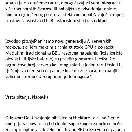
smanjuje opterećenje racka, omogućavajući vam integraciju
više računarskih čvorova ili poboljšanje odvođenja toplote
unutar ograničenog prostora, efektivno poboljšavajući ukupne
troškove vlasništva (TCO) i iskorištenost infrastrukture.
Izvodno pitanje
Planiramo novu generaciju AI serverskih
rackova, s ciljem maksimiziranja gustoće GPU-a po racku.
Međutim, tradicionalna BBU rezervna napajanja (koja koriste
olovne ili litijske baterije) su previše glomazna i teška, što
ograničava broj servera koji mogu stati u jedan rac. Postoji li
rješenje za rezervno napajanje koje može značajno smanjiti
veličinu i težinu? U kojoj mjeri je to moguće?
Vrsta pitanja: Nabavka
Odgovor: Da. Usvajanje hibridne arhitekture za skladištenje
energije zasnovane na hibridnim superkondenzatorima može
značajno optimizirati veličinu i težinu BBU rezervnih napajanja.