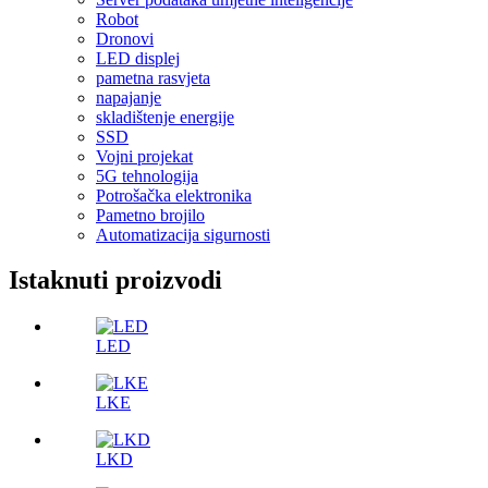
Robot
Dronovi
LED displej
pametna rasvjeta
napajanje
skladištenje energije
SSD
Vojni projekat
5G tehnologija
Potrošačka elektronika
Pametno brojilo
Automatizacija sigurnosti
Istaknuti proizvodi
LED
LKE
LKD