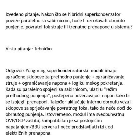
Izvedeno pitanje: Nakon što se hibridni superkondenzator
poveže paralelno sa sabirnicom, hoće li uzrokovati obrnuto
punjenje, povratni tok struje ili trenutne prenapone u sistemu?
Vrsta pitanja: Tehničko
Odgovor: Yongming superkondenzatorski moduli imaju
ugrađene sklopove za prethodno punjenje + ograničavanje
struje + ograničavanje napona + logiku mekog pokretanja.
Kada su paralelno spojeni sa sabirnicom, ulazi u "režim
prethodnog punjenja", postepeno povećavajući napon kako bi
se izbjegli prenaponi. Također uključuje internu obrnutu vezu i
sklopove za sprječavanje povratnog toka, tako da neće doći do
obrnutog punjenja. Istovremeno, modul ima sveobuhvatnu
OVP/OCP zaštitu, kompatibilan je sa postojećim
napajanjem/BBU servera i neće predstavljati rizik od
električnih prenapona.