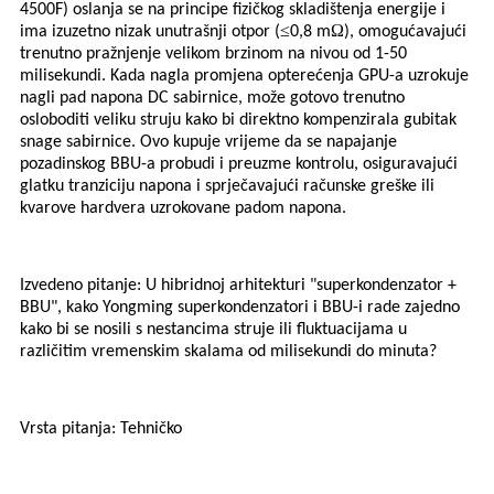
4500F) oslanja se na principe fizičkog skladištenja energije i
≤
Ω
ima izuzetno nizak unutrašnji otpor (
0,8 m
), omogućavajući
trenutno pražnjenje velikom brzinom na nivou od 1-50
milisekundi. Kada nagla promjena opterećenja GPU-a uzrokuje
nagli pad napona DC sabirnice, može gotovo trenutno
osloboditi veliku struju kako bi direktno kompenzirala gubitak
snage sabirnice. Ovo kupuje vrijeme da se napajanje
pozadinskog BBU-a probudi i preuzme kontrolu, osiguravajući
glatku tranziciju napona i sprječavajući računske greške ili
kvarove hardvera uzrokovane padom napona.
Izvedeno pitanje: U hibridnoj arhitekturi "superkondenzator +
BBU", kako Yongming superkondenzatori i BBU-i rade zajedno
kako bi se nosili s nestancima struje ili fluktuacijama u
različitim vremenskim skalama od milisekundi do minuta?
Vrsta pitanja: Tehničko