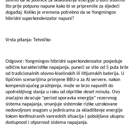
želimo da se jedinice za skladištenje energije u BBU sistemu
što prije potpuno napune kako bi se pripremile za sljedeći
događaj. Koliko je vremena potrebno da se Yongmingov
hibridni superkondenzator napuni?
Vrsta pitanja: Tehničko
Odgovor: Yongmingov hibridni superkondenzator posjeduje
odlične karakteristike napajanja, puneći se više od 5 puta brže
od tradicionalnih olovno-kiselinskih ili litijumskih baterija. U
tipičnim scenarijima primjene BBU-a za AI servere, nakon
kompenzirajućeg pražnjenja, može se brzo napuniti do
upotrebljivog stanja u roku od otprilike deset minuta. Ovo
značajno skraćuje "period oporavka energije" rezervnog
sistema napajanja, smanjuje sistemske rizike uzrokovane
nedovoljnom snagom u jedinicama za skladištenje energije
tokom kontinuiranih vanrednih situacija i poboljšava ukupnu
dostupnost i otpornost sistema napajanja.