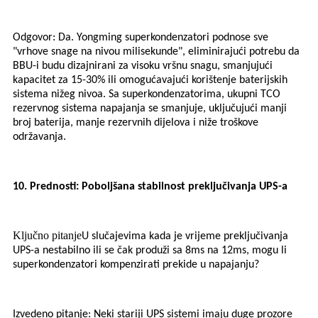
Odgovor: Da. Yongming superkondenzatori podnose sve
"vrhove snage na nivou milisekunde", eliminirajući potrebu da
BBU-i budu dizajnirani za visoku vršnu snagu, smanjujući
kapacitet za 15-30% ili omogućavajući korištenje baterijskih
sistema nižeg nivoa. Sa superkondenzatorima, ukupni TCO
rezervnog sistema napajanja se smanjuje, uključujući manji
broj baterija, manje rezervnih dijelova i niže troškove
održavanja.
10. Prednosti: Poboljšana stabilnost preključivanja UPS-a
Ključno pitanje
U slučajevima kada je vrijeme preključivanja
UPS-a nestabilno ili se čak produži sa 8ms na 12ms, mogu li
superkondenzatori kompenzirati prekide u napajanju?
Izvedeno pitanje: Neki stariji UPS sistemi imaju duge prozore