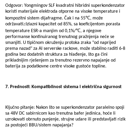
Odgovor: Yongmingov SLF kvadratni hibridni superkondenzator
koristi materijale elektroda otporne na visoke temperature i
℃
kompozitni sistem dijafragme. Čak i na 55
, može
≥
održavati
Izlazni kapacitet od 85%, sa koeficijentom porasta
℃
temperature ESR-a manjim od 0,1%/
, a njegove
performanse kontinuiranog trenutnog pražnjenja neće se
smanjiti. U tipičnom okruženju protoka zraka "od naprijed
prema nazad" za AI serverske rackove, može stabilno raditi 6-8
godina bez dodatnih struktura za hlađenje, što ga čini
prikladnijim rješenjem za trenutno rezervno napajanje od
baterija za podatkovne centre visoke gustoće topline.
7. Prednosti: Kompatibilnost sistema i električna sigurnost
Ključno pitanje: Nakon što se superkondenzator paralelno spoji
sa 48V DC sabirnicom kao trenutna bafer jedinica, hoće li
uzrokovati obrnuto punjenje, strujne udare ili predstavljati rizik
za postojeći BBU/sistem napajanja?