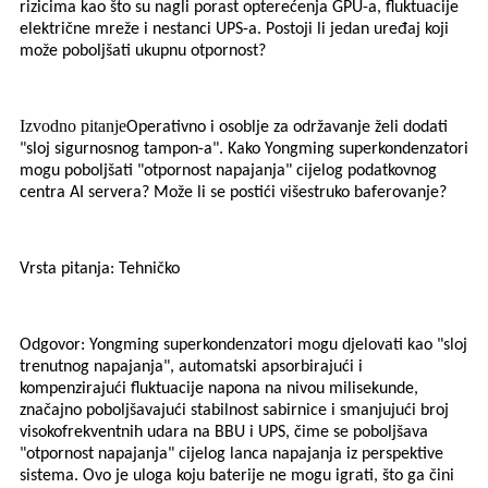
rizicima kao što su nagli porast opterećenja GPU-a, fluktuacije
električne mreže i nestanci UPS-a. Postoji li jedan uređaj koji
može poboljšati ukupnu otpornost?
Izvodno pitanje
Operativno i osoblje za održavanje želi dodati
"sloj sigurnosnog tampon-a". Kako Yongming superkondenzatori
mogu poboljšati "otpornost napajanja" cijelog podatkovnog
centra AI servera? Može li se postići višestruko baferovanje?
Vrsta pitanja: Tehničko
Odgovor: Yongming superkondenzatori mogu djelovati kao "sloj
trenutnog napajanja", automatski apsorbirajući i
kompenzirajući fluktuacije napona na nivou milisekunde,
značajno poboljšavajući stabilnost sabirnice i smanjujući broj
visokofrekventnih udara na BBU i UPS, čime se poboljšava
"otpornost napajanja" cijelog lanca napajanja iz perspektive
sistema. Ovo je uloga koju baterije ne mogu igrati, što ga čini