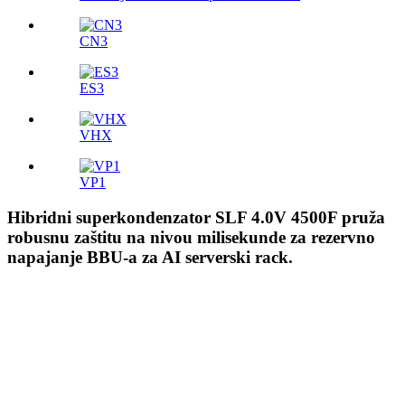
CN3
ES3
VHX
VP1
Hibridni superkondenzator SLF 4.0V 4500F pruža
robusnu zaštitu na nivou milisekunde za rezervno
napajanje BBU-a za AI serverski rack.