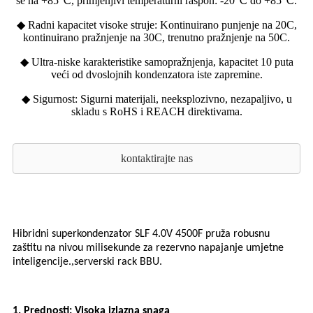
se na +85℃, primjenjivi temperaturni raspon: -20℃ do +85℃.
◆ Radni kapacitet visoke struje: Kontinuirano punjenje na 20C,
kontinuirano pražnjenje na 30C, trenutno pražnjenje na 50C.
◆ Ultra-niske karakteristike samopražnjenja, kapacitet 10 puta
veći od dvoslojnih kondenzatora iste zapremine.
◆ Sigurnost: Sigurni materijali, neeksplozivno, nezapaljivo, u
skladu s RoHS i REACH direktivama.
kontaktirajte nas
Hibridni superkondenzator SLF 4.0V 4500F pruža robusnu
zaštitu na nivou milisekunde za rezervno napajanje umjetne
,
inteligencije.
serverski rack BBU.
1. Prednosti: Visoka izlazna snaga