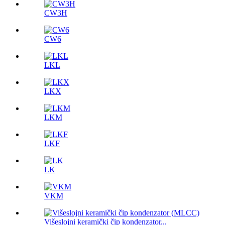
CW3H
CW6
LKL
LKX
LKM
LKF
LK
VKM
Višeslojni keramički čip kondenzator...