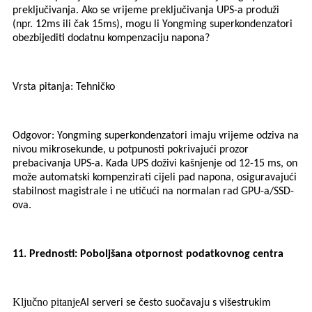
preključivanja. Ako se vrijeme preključivanja UPS-a produži
(npr. 12ms ili čak 15ms), mogu li Yongming superkondenzatori
obezbijediti dodatnu kompenzaciju napona?
Vrsta pitanja: Tehničko
Odgovor: Yongming superkondenzatori imaju vrijeme odziva na
nivou mikrosekunde, u potpunosti pokrivajući prozor
prebacivanja UPS-a. Kada UPS doživi kašnjenje od 12-15 ms, on
može automatski kompenzirati cijeli pad napona, osiguravajući
stabilnost magistrale i ne utičući na normalan rad GPU-a/SSD-
ova.
11. Prednosti: Poboljšana otpornost podatkovnog centra
Ključno pitanje
AI serveri se često suočavaju s višestrukim