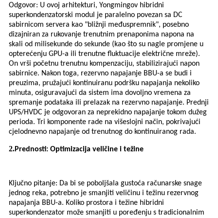
Odgovor: U ovoj arhitekturi, Yongmingov hibridni
superkondenzatorski modul je paralelno povezan sa DC
sabirnicom servera kao "bližnji međuspremnik", posebno
dizajniran za rukovanje trenutnim prenaponima napona na
skali od milisekunde do sekunde (kao što su nagle promjene u
opterećenju GPU-a ili trenutne fluktuacije električne mreže).
On vrši početnu trenutnu kompenzaciju, stabilizirajući napon
sabirnice. Nakon toga, rezervno napajanje BBU-a se budi i
preuzima, pružajući kontinuiranu podršku napajanja nekoliko
minuta, osiguravajući da sistem ima dovoljno vremena za
spremanje podataka ili prelazak na rezervno napajanje. Prednji
UPS/HVDC je odgovoran za neprekidno napajanje tokom dužeg
perioda. Tri komponente rade na višeslojni način, pokrivajući
cjelodnevno napajanje od trenutnog do kontinuiranog rada.
2.
Prednosti: Optimizacija veličine i težine
Ključno pitanje: Da bi se poboljšala gustoća računarske snage
jednog reka, potrebno je smanjiti veličinu i težinu rezervnog
napajanja BBU-a. Koliko prostora i težine hibridni
superkondenzator može smanjiti u poređenju s tradicionalnim