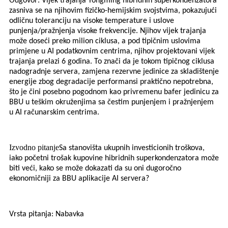
Odgovor: Vijek trajanja Yongming hibridnih superkondenzatora
zasniva se na njihovim fizičko-hemijskim svojstvima, pokazujući
odličnu toleranciju na visoke temperature i uslove
punjenja/pražnjenja visoke frekvencije. Njihov vijek trajanja
može doseći preko milion ciklusa, a pod tipičnim uslovima
primjene u AI podatkovnim centrima, njihov projektovani vijek
trajanja prelazi 6 godina. To znači da je tokom tipičnog ciklusa
nadogradnje servera, zamjena rezervne jedinice za skladištenje
energije zbog degradacije performansi praktično nepotrebna,
što je čini posebno pogodnom kao privremenu bafer jedinicu za
BBU u teškim okruženjima sa čestim punjenjem i pražnjenjem
u AI računarskim centrima.
Izvodno pitanje
Sa stanovišta ukupnih investicionih troškova,
iako početni trošak kupovine hibridnih superkondenzatora može
biti veći, kako se može dokazati da su oni dugoročno
ekonomičniji za BBU aplikacije AI servera?
Vrsta pitanja: Nabavka