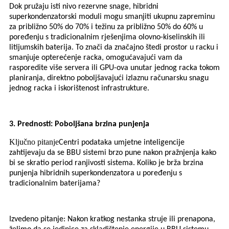
Dok pružaju isti nivo rezervne snage, hibridni
superkondenzatorski moduli mogu smanjiti ukupnu zapreminu
za približno 50% do 70% i težinu za približno 50% do 60% u
poređenju s tradicionalnim rješenjima olovno-kiselinskih ili
litijumskih baterija. To znači da značajno štedi prostor u racku i
smanjuje opterećenje racka, omogućavajući vam da
rasporedite više servera ili GPU-ova unutar jednog racka tokom
planiranja, direktno poboljšavajući izlaznu računarsku snagu
jednog racka i iskorištenost infrastrukture.
3. Prednosti: Poboljšana brzina punjenja
Ključno pitanje
Centri podataka umjetne inteligencije
zahtijevaju da se BBU sistemi brzo pune nakon pražnjenja kako
bi se skratio period ranjivosti sistema. Koliko je brža brzina
punjenja hibridnih superkondenzatora u poređenju s
tradicionalnim baterijama?
Izvedeno pitanje: Nakon kratkog nestanka struje ili prenapona,