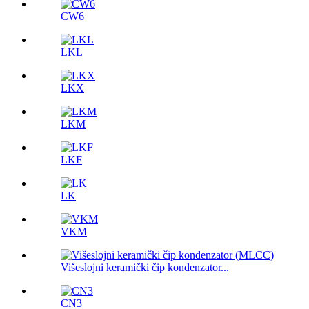
CW6
LKL
LKX
LKM
LKF
LK
VKM
Višeslojni keramički čip kondenzator...
CN3