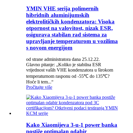
YMIN VHE serija polimernih
hibridnih aluminijumskih
elektrolitičkih kondenzatora: Visoka
otpornost na valovitost, nizak ESR,
osigurava stabilan rad sistema za
upravljanje temperaturom u vozilima
s novom energijom
od strane administratora dana 25.12.22.
Glavno pitanje: „Koliko je stabilna ESR
vrijednost vaših VHE kondenzatora u širokom
temperaturnom rasponu od -55℃ do 135℃?
Hoće li tem...“
Pročitajte više
Kako Xiaomijeva 3-u-1 power banka
postiže optimalan odabir