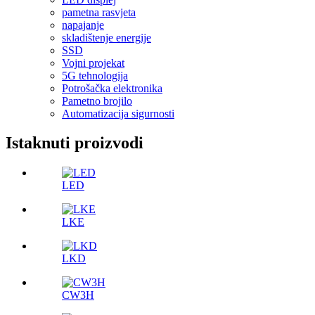
pametna rasvjeta
napajanje
skladištenje energije
SSD
Vojni projekat
5G tehnologija
Potrošačka elektronika
Pametno brojilo
Automatizacija sigurnosti
Istaknuti proizvodi
LED
LKE
LKD
CW3H