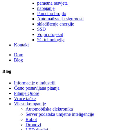
pametna rasvjeta
napajanje
Pametno brojilo
Automatizacija sigurnosti
skladištenje energije
SSD
Vojni projekat
5G tehnologija
Kontakt
Dom
Blog
Blog
Informacije o industriji
Često postavljana pitanja
Pitanje Quore
Vruće tačke
Vijesti kompanije
Automobilska elektronika
Server podataka umjetne inteligencije
Robot
Dronovi
LED displej