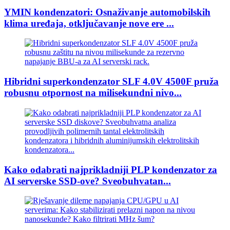
YMIN kondenzatori: Osnaživanje automobilskih
klima uređaja, otključavanje nove ere ...
Hibridni superkondenzator SLF 4.0V 4500F pruža
robusnu otpornost na milisekundni nivo...
Kako odabrati najprikladniji PLP kondenzator za
AI serverske SSD-ove? Sveobuhvatan...