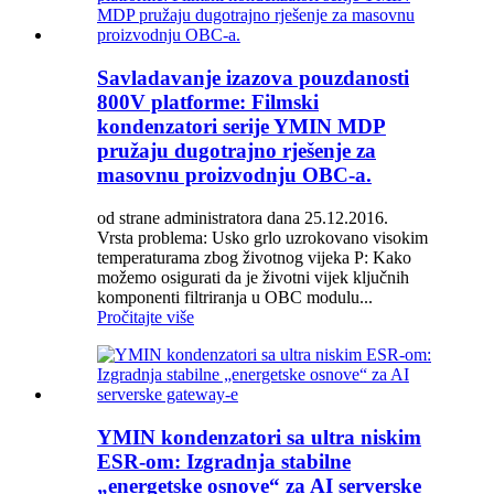
Savladavanje izazova pouzdanosti
800V platforme: Filmski
kondenzatori serije YMIN MDP
pružaju dugotrajno rješenje za
masovnu proizvodnju OBC-a.
od strane administratora dana 25.12.2016.
Vrsta problema: Usko grlo uzrokovano visokim
temperaturama zbog životnog vijeka P: Kako
možemo osigurati da je životni vijek ključnih
komponenti filtriranja u OBC modulu...
Pročitajte više
YMIN kondenzatori sa ultra niskim
ESR-om: Izgradnja stabilne
„energetske osnove“ za AI serverske