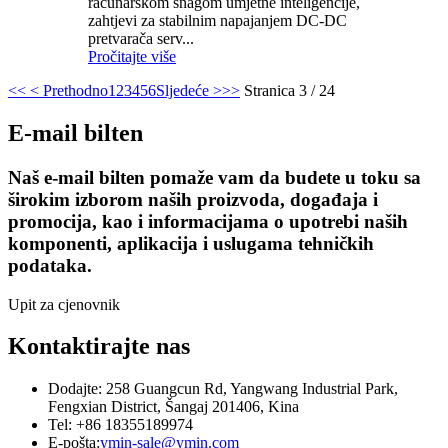
računarskom snagom umjetne inteligencije,
zahtjevi za stabilnim napajanjem DC-DC
pretvarača serv...
Pročitajte više
<<
< Prethodno
1
2
3
4
5
6
Sljedeće >
>>
Stranica 3 / 24
E-mail bilten
Naš e-mail bilten pomaže vam da budete u toku sa
širokim izborom naših proizvoda, događaja i
promocija, kao i informacijama o upotrebi naših
komponenti, aplikacija i uslugama tehničkih
podataka.
Upit za cjenovnik
Kontaktirajte nas
Dodajte: 258 Guangcun Rd, Yangwang Industrial Park,
Fengxian District, Šangaj 201406, Kina
Tel: +86 18355189974
E-pošta:
ymin-sale@ymin.com