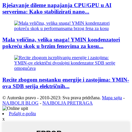
Rješavanje dileme napajanja CPU/GPU u AI
serverima: Kako stabilizirati nano...
Mala veličina, velika snaga! YMIN kondenzatori
pokreću skok u brzim fenovima za kosu...
Recite zbogom nestanku energije i zastojima: YMIN-
ova SDB serija električnih...
© Autorsko pravo - 2010-2023: Sva prava pridržana.
Mapa sajta
-
NAJBOLJI BLOG
-
NAJBOLJA PRETRAGA
Pošalji e-poštu
x