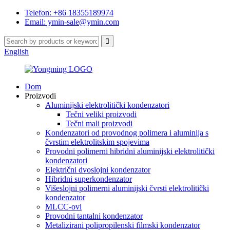
Telefon: +86 18355189974
Email: ymin-sale@ymin.com
English
Dom
Proizvodi
Aluminijski elektrolitički kondenzatori
Tečni veliki proizvodi
Tečni mali proizvodi
Kondenzatori od provodnog polimera i aluminija s
čvrstim elektrolitskim spojevima
Provodni polimerni hibridni aluminijski elektrolitički
kondenzatori
Električni dvoslojni kondenzator
Hibridni superkondenzator
Višeslojni polimerni aluminijski čvrsti elektrolitički
kondenzator
MLCC-ovi
Provodni tantalni kondenzator
Metalizirani polipropilenski filmski kondenzator