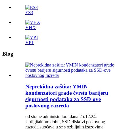
ES3
VHX
VP1
Blog
Neprekidna zaštita: YMIN
kondenzatori grade čvrstu barijeru
sigurnosti podataka za SSD-ove
poslovnog razreda
od strane administratora dana 25.12.24.
U digitalnom dobu, SSD diskovi poslovnog
razreda suočavaju se s ozbiljnim izazovima: