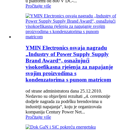
u platformi od 800 V DC-...
Pročitajte više
YMIN Electronics osvaja nagradu
„Industry of Power Supply Supply
Brand Award“, osnažujući
visokoefikasna rješenja za napajanje
svojim proizvodima s
kondenzatorima s punom matricom
od strane administratora dana 25.12.2010.
Nedavno su objavljeni rezultati „4. ceremonije
dodjele nagrada za podršku brendovima u
industriji napajanja“, koju je organizovala
kompanija Century Power Net...
Pročitajte više