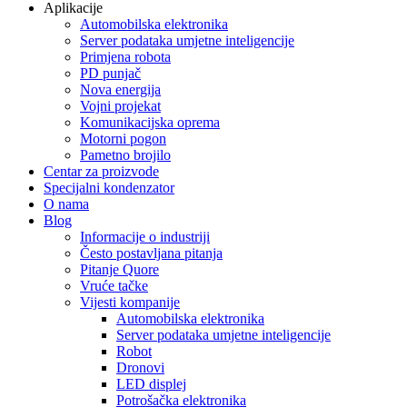
Aplikacije
Automobilska elektronika
Server podataka umjetne inteligencije
Primjena robota
PD punjač
Nova energija
Vojni projekat
Komunikacijska oprema
Motorni pogon
Pametno brojilo
Centar za proizvode
Specijalni kondenzator
O nama
Blog
Informacije o industriji
Često postavljana pitanja
Pitanje Quore
Vruće tačke
Vijesti kompanije
Automobilska elektronika
Server podataka umjetne inteligencije
Robot
Dronovi
LED displej
Potrošačka elektronika