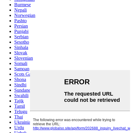
Burmese
Nepali
Norwegian
Pashto
Persian
Punjabi
Serbian
Sesotho
Sinhala
Slovak
Slovenian
Somali
Samoan
Scots Gaelic
Shona
Sindhi
Sundanese
Swahili
Tajik
Tamil
Telugu
Thai
Ukrainian
Urdu
Uzbek