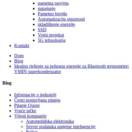
pametna rasvjeta
napajanje
Pametno brojilo
Automatizacija sigurnosti
skladištenje energije
SSD
Vojni projekat
5G tehnologija
Kontakt
Dom
Blog
Idealno rješenje za pohranu energije za Bluetooth termometre:
YMIN superkondenzator
Blog
Informacije o industriji
Često postavljana pitanja
Pitanje Quore
Vruće tačke
Vijesti kompanije
Automobilska elektronika
Server podataka umjetne inteligencije
Robot