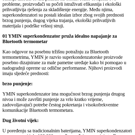
probleme, proizvođači su počeli istraživati ​​efikasnija i ekološki
prihvatljivija rješenja za skladištenje energije. Među njima,
superkondenzatori su postali idealan izbor zbog svojih prednosti
brzog punjenja, dugog vijeka trajanja, ekološki prihvatljivih
materijala i podrške vršnoj struji.
01 YMIN superkondenzator pruža idealno napajanje za
Bluetooth termometar
Kao odgovor na posebnu tržišnu potražnju za Bluetooth
termometrima, YMIN je razvio superkondenzatorske proizvode
posebno dizajnirane za male pametne uređaje kako bi pomogao u
nadogradnji opreme uz odlične performanse. Njihovi proizvodi
imaju sljedeće prednosti:
brzo punjenje:
YMIN superkondenzator ima mogućnost brzog punjenja drugog
nivoa i može završiti punjenje za vrlo kratko vrijeme,
zadovoljavajući potrebe čestog pokretanja i visokofrekventne
komunikacije Bluetooth termometara.
Dug životni vijek:
U poređenju sa tradicionalnim baterijama, YMIN superkondenzatori