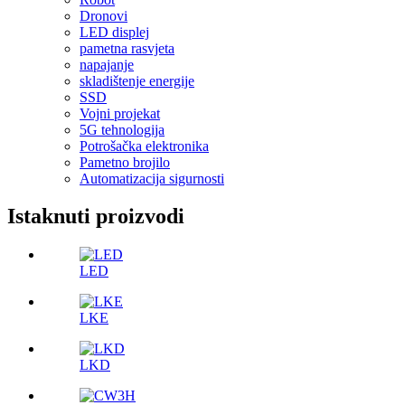
Dronovi
LED displej
pametna rasvjeta
napajanje
skladištenje energije
SSD
Vojni projekat
5G tehnologija
Potrošačka elektronika
Pametno brojilo
Automatizacija sigurnosti
Istaknuti proizvodi
LED
LKE
LKD