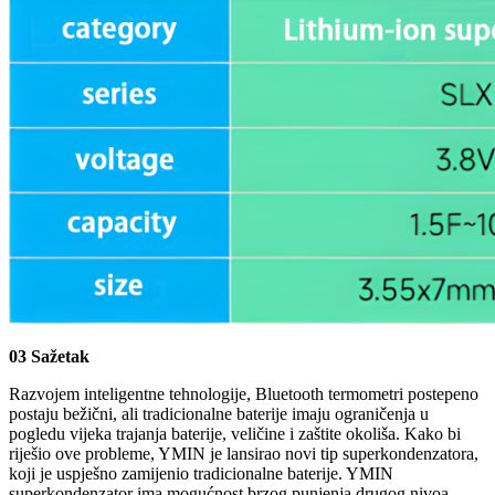
03 Sažetak
Razvojem inteligentne tehnologije, Bluetooth termometri postepeno
postaju bežični, ali tradicionalne baterije imaju ograničenja u
pogledu vijeka trajanja baterije, veličine i zaštite okoliša. Kako bi
riješio ove probleme, YMIN je lansirao novi tip superkondenzatora,
koji je uspješno zamijenio tradicionalne baterije. YMIN
superkondenzator ima mogućnost brzog punjenja drugog nivoa