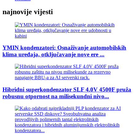
najnovije vijesti
YMIN kondenzatori: Osnaživanje automobilskih
klima uređaja, otključavanje nove ere ...
Hibridni superkondenzator SLF 4.0V 4500F pruža
robusnu otpornost na milisekundni nivo...