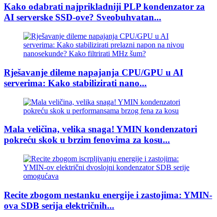
Kako odabrati najprikladniji PLP kondenzator za
AI serverske SSD-ove? Sveobuhvatan...
Rješavanje dileme napajanja CPU/GPU u AI
serverima: Kako stabilizirati nano...
Mala veličina, velika snaga! YMIN kondenzatori
pokreću skok u brzim fenovima za kosu...
Recite zbogom nestanku energije i zastojima: YMIN-
ova SDB serija električnih...