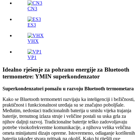
CN3
ES3
VHX
VP1
Idealno rješenje za pohranu energije za Bluetooth
termometre: YMIN superkondenzator
Superkondenzatori pomažu u razvoju Bluetooth termometara
Kako se Bluetooth termometri razvijaju ka inteligenciji i bežičnosti,
praktičnost i funkcionalnost uređaja su se značajno poboljšale.
Međutim, nedostaci tradicionalnih baterija u smislu vijeka trajanja
baterije, trenutnog izlaza struje i veličine postali su uska grla za
njihov daljnji razvoj. Tradicionalne baterije teško zadovoljavaju
potrebe visokofrekventne komunikacije, a njihova velika veličina
ometa minijaturni dizajn opreme. Istovremeno, odlaganje korištenih
baterija također stvara pritisak na okoliš. Kako bi riješili ove