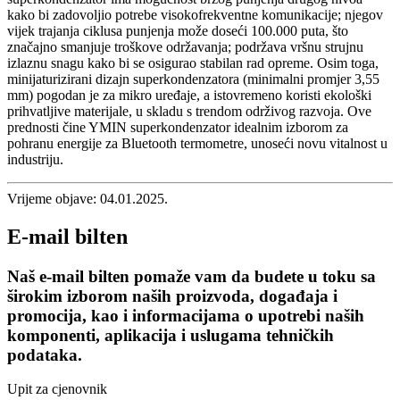
kako bi zadovoljio potrebe visokofrekventne komunikacije; njegov
vijek trajanja ciklusa punjenja može doseći 100.000 puta, što
značajno smanjuje troškove održavanja; podržava vršnu strujnu
izlaznu snagu kako bi se osigurao stabilan rad opreme. Osim toga,
minijaturizirani dizajn superkondenzatora (minimalni promjer 3,55
mm) pogodan je za mikro uređaje, a istovremeno koristi ekološki
prihvatljive materijale, u skladu s trendom održivog razvoja. Ove
prednosti čine YMIN superkondenzator idealnim izborom za
pohranu energije za Bluetooth termometre, unoseći novu vitalnost u
industriju.
Vrijeme objave: 04.01.2025.
E-mail bilten
Naš e-mail bilten pomaže vam da budete u toku sa
širokim izborom naših proizvoda, događaja i
promocija, kao i informacijama o upotrebi naših
komponenti, aplikacija i uslugama tehničkih
podataka.
Upit za cjenovnik