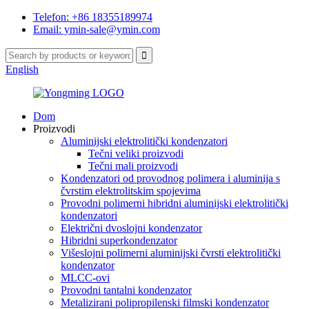
Telefon: +86 18355189974
Email: ymin-sale@ymin.com
English
Dom
Proizvodi
Aluminijski elektrolitički kondenzatori
Tečni veliki proizvodi
Tečni mali proizvodi
Kondenzatori od provodnog polimera i aluminija s
čvrstim elektrolitskim spojevima
Provodni polimerni hibridni aluminijski elektrolitički
kondenzatori
Električni dvoslojni kondenzator
Hibridni superkondenzator
Višeslojni polimerni aluminijski čvrsti elektrolitički
kondenzator
MLCC-ovi
Provodni tantalni kondenzator
Metalizirani polipropilenski filmski kondenzator