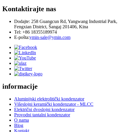
Kontaktirajte nas
Dodajte: 258 Guangcun Rd, Yangwang Industrial Park,
Fengxian District, Šangaj 201406, Kina
Tel: +86 18355189974
E-pošta:
ymin-sale@ymin.com
informacije
Aluminijski elektrolitički kondenzator
Višeslojni keramički kondenzator - MLCC
Električni dvoslojni kondenzator
Provodni tantalni kondenzator
O nama
Blog
Kontakt