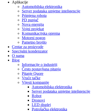
Aplikacije
Automobilska elektronika
Server podataka umjetne inteligencije
Primjena robota
PD punjač
Nova energija
Vojni projekat
Komunikacijska oprema
Motorni pogon
Pametno brojilo
Centar za proizvode
Specijalni kondenzator
O nama
Blog
Informacije o industriji
Često postavljana pitanja
Pitanje Quore
Vruće tačke
Vijesti kompanije
Automobilska elektronika
Server podataka umjetne inteligencije
Robot
Dronovi
LED displej
Potrošačka elektronika