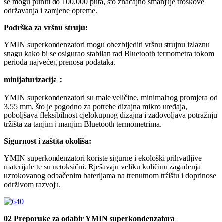
se mogu puniti do 100.000 puta, što značajno smanjuje troškove
održavanja i zamjene opreme.
Podrška za vršnu struju:
YMIN superkondenzatori mogu obezbijediti vršnu strujnu izlaznu
snagu kako bi se osigurao stabilan rad Bluetooth termometra tokom
perioda najvećeg prenosa podataka.
minijaturizacija：
YMIN superkondenzatori su male veličine, minimalnog promjera od
3,55 mm, što je pogodno za potrebe dizajna mikro uređaja,
poboljšava fleksibilnost cjelokupnog dizajna i zadovoljava potražnju
tržišta za tanjim i manjim Bluetooth termometrima.
Sigurnost i zaštita okoliša:
YMIN superkondenzatori koriste sigurne i ekološki prihvatljive
materijale te su netoksični. Rješavaju veliku količinu zagađenja
uzrokovanog odbačenim baterijama na trenutnom tržištu i doprinose
održivom razvoju.
02 Preporuke za odabir YMIN superkondenzatora