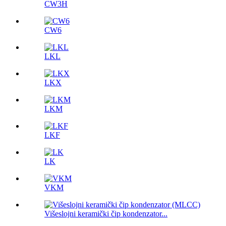
CW3H
CW6
LKL
LKX
LKM
LKF
LK
VKM
Višeslojni keramički čip kondenzator...