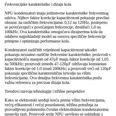
Frekvencijske karakteristike i dizajn kola
NPU kondenzatori imaju jedinstvene karakteristike frekventnog
odziva. Njihov faktor korekcije kapacitivnosti pokazuje pravilan
obrazac na različitim frekvencijama: 0,12 na 120Hz, postepeno
se povećavajući s povećanjem frekvencije, dostižući 1,0 na
100kHz. Ova karakteristika omogućava dizajnerima kola da
odaberu najprikladniji model na osnovu specifične frekvencije
primjene i optimizuju performanse kola.
Kondenzatori različitih vrijednosti kapacitivnosti također
pokazuju neznatno različite frekventne karakteristike: proizvodi s
kapacitivnošću manjom od 47μF imaju faktor korekcije od 1,05
na 500kHz; proizvodi između 47-120μF održavaju konstantan
faktor korekcije od 1,0 iznad 200kHz; a proizvodi veći od 120μF
pokazuju specifičnu karakterističnu krivulju na višim
frekvencijama. Ova detaljna frekventna karakteristika pruža
važnu referencu za precizan dizajn kola.
Trendovi razvoja tehnologije i tržišne perspektive
Kako se elektronski uređaji kreću prema višim frekvencijama,
većoj efikasnosti i većoj pouzdanosti, tržišna potražnja za
provodljivim polimernim čvrstim elektrolitskim kondenzatorima
nastavlja rasti. Proizvodi serije NPU savršeno se usklađuju s