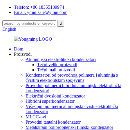
Telefon: +86 18355189974
Email: ymin-sale@ymin.com
English
Dom
Proizvodi
Aluminijski elektrolitički kondenzatori
Tečni veliki proizvodi
Tečni mali proizvodi
Kondenzatori od provodnog polimera i aluminija s
čvrstim elektrolitskim spojevima
Provodni polimerni hibridni aluminijski elektrolitički
kondenzatori
Električni dvoslojni kondenzator
Hibridni superkondenzator
Višeslojni polimerni aluminijski čvrsti elektrolitički
kondenzator
MLCC-ovi
Provodni tantalni kondenzator
Metalizirani polipropilenski filmski kondenzator