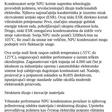
Kondenzatori serije NPU koriste naprednu tehnologiju
provodnih polimera, revolucionirajući dizajn tradicionalnih
elektrolita. Njihova najznačajnija karakteristika je izuzetno nizak
ekvivalentni serijski otpor (ESR). Ovaj niski ESR direktno koristi
višestrukim primjenama: Prvo, značajno smanjuje gubitak
energije tokom rada, poboljšavajući ukupnu efikasnost kola.
Drugo, niski ESR omogućava kondenzatorima da izdrže veće
struje valovitosti. Serija NPU može postići 3200mA/rms na
105°C, što znači da unutar iste veličine, NPU kondenzatori mogu
podnijeti veće fluktuacije snage.
Ova serija nudi širok raspon radnih temperatura (-55°C do
125°C), osiguravajući stabilne performanse u raznim teškim
okruženjima. Zagarantovani vijek trajanja od 4.000 sati čini je
idealnom za industrijsku opremu i automobilske elektronske
sisteme koji zahtijevaju dugotrajan kontinuirani rad. Nadalje,
proizvod je u potpunosti usklađen sa RoHS direktivom,
ispunjavajući stroge standarde zaštite okoliša modernih
elektronskih proizvoda.
Strukturni dizajn i inovacije materijala
Vrhunske performanse NPU kondenzatora proizlaze iz njihovog
jedinstvenog odabira materijala i strukturnog dizajna. Upotreba
provodljivog polimera kao čvrstog elektrolita potpuno eliminira