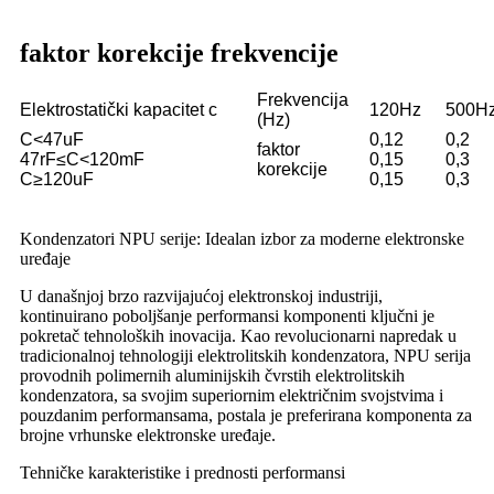
faktor korekcije frekvencije
Frekvencija
Elektrostatički kapacitet c
120Hz
500H
(Hz)
C<47uF
0,12
0,2
faktor
47rF≤C<120mF
0,15
0,3
korekcije
C≥120uF
0,15
0,3
Kondenzatori NPU serije: Idealan izbor za moderne elektronske
uređaje
U današnjoj brzo razvijajućoj elektronskoj industriji,
kontinuirano poboljšanje performansi komponenti ključni je
pokretač tehnoloških inovacija. Kao revolucionarni napredak u
tradicionalnoj tehnologiji elektrolitskih kondenzatora, NPU serija
provodnih polimernih aluminijskih čvrstih elektrolitskih
kondenzatora, sa svojim superiornim električnim svojstvima i
pouzdanim performansama, postala je preferirana komponenta za
brojne vrhunske elektronske uređaje.
Tehničke karakteristike i prednosti performansi