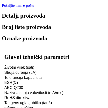
Pošaljite nam e-poštu
Detalji proizvoda
Broj liste proizvoda
Oznake proizvoda
Glavni tehnički parametri
Životni vijek (sati)
Struja curenja (μA)
Tolerancija kapaciteta
ESR(Ω)
AEC-Q200
Nazivna struja valovitosti (mA/rms)
RoHS direktiva
Tangens ugla gubitka (tanδ)
referentna težina