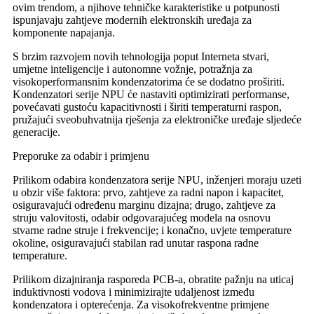
ovim trendom, a njihove tehničke karakteristike u potpunosti
ispunjavaju zahtjeve modernih elektronskih uređaja za
komponente napajanja.
S brzim razvojem novih tehnologija poput Interneta stvari,
umjetne inteligencije i autonomne vožnje, potražnja za
visokoperformansnim kondenzatorima će se dodatno proširiti.
Kondenzatori serije NPU će nastaviti optimizirati performanse,
povećavati gustoću kapacitivnosti i širiti temperaturni raspon,
pružajući sveobuhvatnija rješenja za elektroničke uređaje sljedeće
generacije.
Preporuke za odabir i primjenu
Prilikom odabira kondenzatora serije NPU, inženjeri moraju uzeti
u obzir više faktora: prvo, zahtjeve za radni napon i kapacitet,
osiguravajući određenu marginu dizajna; drugo, zahtjeve za
struju valovitosti, odabir odgovarajućeg modela na osnovu
stvarne radne struje i frekvencije; i konačno, uvjete temperature
okoline, osiguravajući stabilan rad unutar raspona radne
temperature.
Prilikom dizajniranja rasporeda PCB-a, obratite pažnju na uticaj
induktivnosti vodova i minimizirajte udaljenost između
kondenzatora i opterećenja. Za visokofrekventne primjene