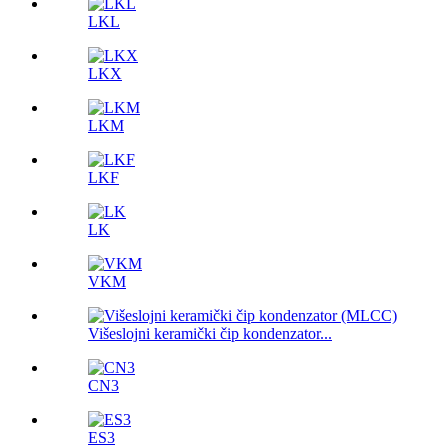
LKL
LKX
LKM
LKF
LK
VKM
Višeslojni keramički čip kondenzator...
CN3
ES3