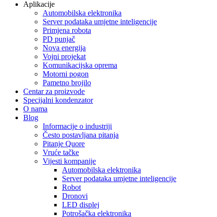
Aplikacije
Automobilska elektronika
Server podataka umjetne inteligencije
Primjena robota
PD punjač
Nova energija
Vojni projekat
Komunikacijska oprema
Motorni pogon
Pametno brojilo
Centar za proizvode
Specijalni kondenzator
O nama
Blog
Informacije o industriji
Često postavljana pitanja
Pitanje Quore
Vruće tačke
Vijesti kompanije
Automobilska elektronika
Server podataka umjetne inteligencije
Robot
Dronovi
LED displej
Potrošačka elektronika