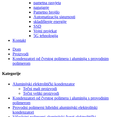
pametna rasvjeta
napajanje
Pametno brojilo
Automatizacija sigurnosti
skladištenje energije
SSD
Vojni projekat
5G tehnologija
Kontakt
Dom
Proizvodi
Kondenzatori od čvrstog polimera i aluminija s provodnim
polimerom
Kategorije
Aluminijski elektrolitički kondenzator
Tečni mali proizvodi
Tečni veliki proizvodi
Kondenzatori od čvrstog polimera i aluminija s provodnim
polimerom
Provodni polimerni hibridni aluminijski elektrolitski
kondenzatori
Višeslojni polimerni aluminijski čvrsti elektrolitički