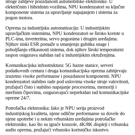
stroge zahtjeve pouzdanosti automobilske elektronike. U
električnim i hibridnim vozilima, NPU kondenzatori su ključne
komponente sistema za upravljanje napajanjem i sistema za
pogon motora.
Oprema za industrijsku automatizaciju: U industrijskim
upravljačkim sistemima, NPU kondenzatori se široko koriste u
PLC-ima, inverterima, servo pogonima i drugim uređajima.
Njihov niski ESR pomaže u smanjenju gubitka snage i
poboljšanju efikasnosti sistema, dok njihov široki temperaturni
raspon osigurava stabilan rad u industrijskim okruženjima.
Komunikacijska infrastruktura: 5G bazne stanice, serveri
podatkovnih centara i druga komunikacijska oprema zahtijevaju
izuzetno visoke performanse i pouzdanost komponenti. NPU
kondenzatori stabilno rade pod uslovima visoke struje valovitosti,
pružajući čisto i stabilno napajanje procesorima, memoriji i
mrežnim čipovima, osiguravajući neprekidan rad komunikacijske
opreme 24/7.
Potrošačka elektronika: Iako je NPU serija proizvod
industrijskog kvaliteta, njene odlične performanse su dovele do
njene upotrebe i u nekim vrhunskim uređajima potrošačke
elektronike, kao što su igraće konzole, 4K/8K displeji i vrhunska
audio oprema, pružajući vrhunsko korisničko iskustvo.