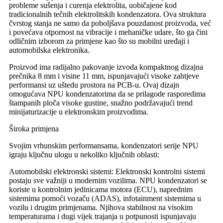
probleme sušenja i curenja elektrolita, uobičajene kod
tradicionalnih tečnih elektrolitskih kondenzatora. Ova struktura
čvrstog stanja ne samo da poboljšava pouzdanost proizvoda, već
i povećava otpornost na vibracije i mehaničke udare, što ga čini
odličnim izborom za primjene kao što su mobilni uređaji i
automobilska elektronika.
Proizvod ima radijalno pakovanje izvoda kompaktnog dizajna
prečnika 8 mm i visine 11 mm, ispunjavajući visoke zahtjeve
performansi uz uštedu prostora na PCB-u. Ovaj dizajn
omogućava NPU kondenzatorima da se prilagode rasporedima
štampanih ploča visoke gustine, snažno podržavajući trend
minijaturizacije u elektronskim proizvodima.
Široka primjena
Svojim vrhunskim performansama, kondenzatori serije NPU
igraju ključnu ulogu u nekoliko ključnih oblasti:
Automobilski elektronski sistemi: Elektronski kontrolni sistemi
postaju sve važniji u modernim vozilima. NPU kondenzatori se
koriste u kontrolnim jedinicama motora (ECU), naprednim
sistemima pomoći vozaču (ADAS), infotainment sistemima u
vozilu i drugim primjenama. Njihova stabilnost na visokim
temperaturama i dugi vijek trajanja u potpunosti ispunjavaju