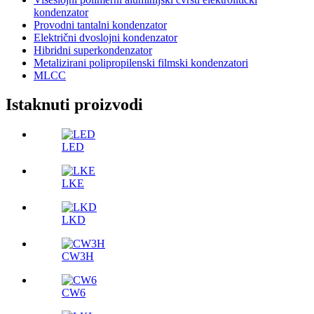
kondenzator
Provodni tantalni kondenzator
Električni dvoslojni kondenzator
Hibridni superkondenzator
Metalizirani polipropilenski filmski kondenzatori
MLCC
Istaknuti proizvodi
LED
LKE
LKD
CW3H
CW6