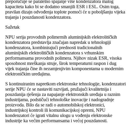
preporučuje se paralelno spajanje više kondenzatora malog
kapaciteta kako bi se dodatno smanjili ESR i ESL. Osim toga,
pravilan dizajn odvođenja toplote pomoći će u poboljšanju vijeka
trajanja i pouzdanosti kondenzatora.
Sažetak
NPU serija provodnih polimernih aluminijskih elektrolitičkih
kondenzatora predstavlja značajan napredak u tehnologiji
kondenzatora, kombinirajući prednosti tradicionalnih
aluminijskih elektrolitičkih kondenzatora s vrhunskim
performansama provodnih polimera. Njihov nizak ESR, visoka
sposobnost mreškanja struje, širok temperaturni raspon i dug
vijek trajanja čine ih nezamjenjivim komponentama u modernim
elektroničkim uređajima.
S kontinuiranim napretkom elektronske tehnologije, kondenzatori
serije NPU će se nastaviti razvijati, pružajući kvalitetnija i
pouzdanija rješenja za napajanje elektronskih uređaja u raznim
industrijama, podstičući tehnološke inovacije i nadogradnje
proizvoda. Bilo da se radi o automobilskoj elektronici,
industrijskoj kontroli ili komunikacijskoj opremi, NPU
kondenzatori će igrati vitalnu ulogu u vođenju elektronske
industrije ka većim performansama i većoj pouzdanosti.