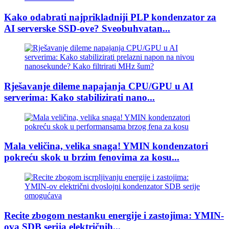
Kako odabrati najprikladniji PLP kondenzator za
AI serverske SSD-ove? Sveobuhvatan...
Rješavanje dileme napajanja CPU/GPU u AI
serverima: Kako stabilizirati nano...
Mala veličina, velika snaga! YMIN kondenzatori
pokreću skok u brzim fenovima za kosu...
Recite zbogom nestanku energije i zastojima: YMIN-
ova SDB serija električnih...