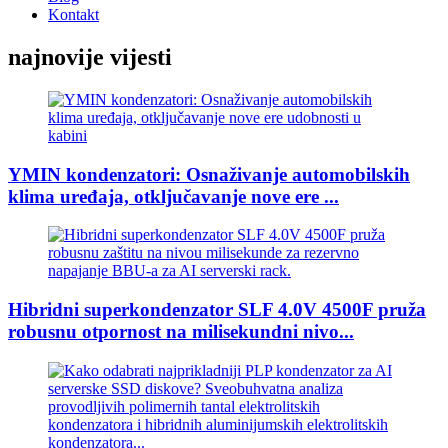
Kontakt
najnovije vijesti
YMIN kondenzatori: Osnaživanje automobilskih
klima uređaja, otključavanje nove ere ...
Hibridni superkondenzator SLF 4.0V 4500F pruža
robusnu otpornost na milisekundni nivo...