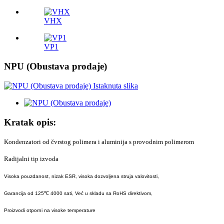
VHX
VP1
NPU (Obustava prodaje)
Kratak opis:
Kondenzatori od čvrstog polimera i aluminija s provodnim polimerom
Radijalni tip izvoda
Visoka pouzdanost, nizak ESR, visoka dozvoljena struja valovitosti,
Garancija od 125℃ 4000 sati, Već u skladu sa RoHS direktivom,
Proizvodi otporni na visoke temperature