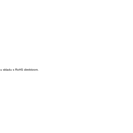
 u skladu s RoHS direktivom.