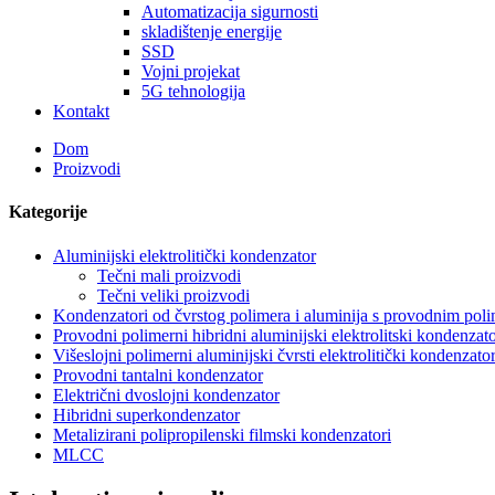
Automatizacija sigurnosti
skladištenje energije
SSD
Vojni projekat
5G tehnologija
Kontakt
Dom
Proizvodi
Kategorije
Aluminijski elektrolitički kondenzator
Tečni mali proizvodi
Tečni veliki proizvodi
Kondenzatori od čvrstog polimera i aluminija s provodnim pol
Provodni polimerni hibridni aluminijski elektrolitski kondenzato
Višeslojni polimerni aluminijski čvrsti elektrolitički kondenzato
Provodni tantalni kondenzator
Električni dvoslojni kondenzator
Hibridni superkondenzator
Metalizirani polipropilenski filmski kondenzatori
MLCC