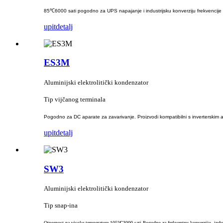
85℃6000 sati pogodno za UPS napajanje i industrijsku konverziju frekvencije
upit
detalj
ES3M
Aluminijski elektrolitički kondenzator
Tip vijčanog terminala
Pogodno za DC aparate za zavarivanje. Proizvodi kompatibilni s inverterskim a
upit
detalj
SW3
Aluminijski elektrolitički kondenzator
Tip snap-ina
Otpornost na visoke temperature 105
°C
3000 sati Pogodno za frekventnu konverziju, indu