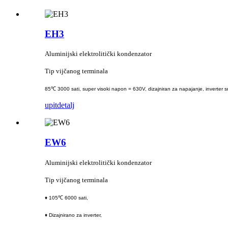
EH3
Aluminijski elektrolitički kondenzator
Tip vijčanog terminala
85℃ 3000 sati, super visoki napon = 630V, dizajniran za napajanje, inverter s
upit
detalj
EW6
Aluminijski elektrolitički kondenzator
Tip vijčanog terminala
♦ 105℃ 6000 sati,
♦ Dizajnirano za inverter,