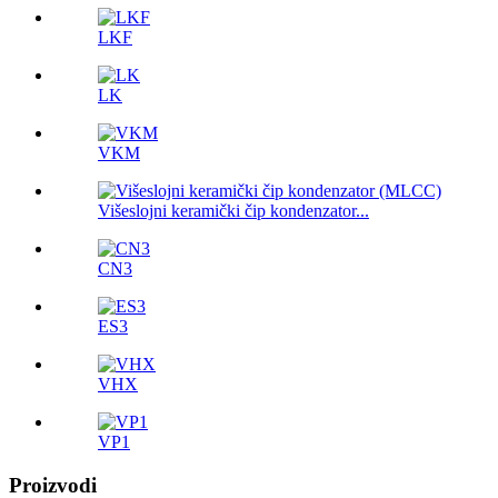
LKF
LK
VKM
Višeslojni keramički čip kondenzator...
CN3
ES3
VHX
VP1
Proizvodi