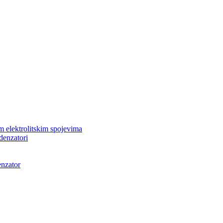
m elektrolitskim spojevima
ndenzatori
enzator