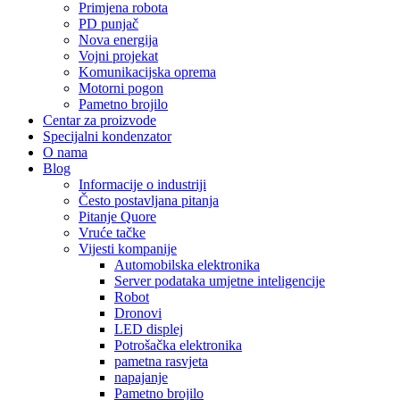
Primjena robota
PD punjač
Nova energija
Vojni projekat
Komunikacijska oprema
Motorni pogon
Pametno brojilo
Centar za proizvode
Specijalni kondenzator
O nama
Blog
Informacije o industriji
Često postavljana pitanja
Pitanje Quore
Vruće tačke
Vijesti kompanije
Automobilska elektronika
Server podataka umjetne inteligencije
Robot
Dronovi
LED displej
Potrošačka elektronika
pametna rasvjeta
napajanje
Pametno brojilo