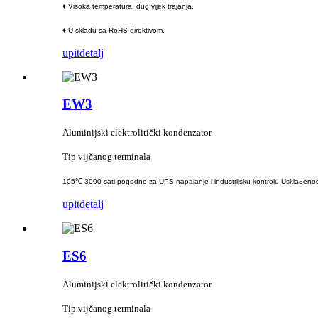
♦ Visoka temperatura, dug vijek trajanja,
♦ U skladu sa RoHS direktivom.
upit
detalj
EW3
Aluminijski elektrolitički kondenzator
Tip vijčanog terminala
105℃ 3000 sati pogodno za UPS napajanje i industrijsku kontrolu Usklađenos
upit
detalj
ES6
Aluminijski elektrolitički kondenzator
Tip vijčanog terminala