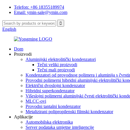
Telefon: +86 18355189974
Email: ymin-sale@ymin.com
English
Dom
Proizvodi
Aluminijski elektrolitički kondenzatori
Tečni veliki proizvodi
Tečni mali proizvodi
Kondenzatori od provodnog polimera i aluminija s čvrsti
Provodni polimerni hibridni aluminijski elektrolitički ko
Električni dvoslojni kondenzator
Hibridni superkondenzator
Višeslojni polimerni aluminijski čvrsti elektrolitički kond
MLCC-ovi
Provodni tantalni kondenzator
Metalizirani polipropilenski filmski kondenzator
Aplikacije
Automobilska elektronika
Server podataka umjetne inteligencije