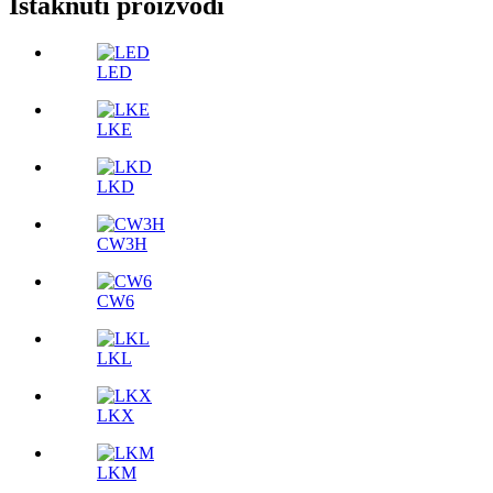
Istaknuti proizvodi
LED
LKE
LKD
CW3H
CW6
LKL
LKX
LKM