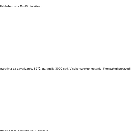
 Usklađenost s RoHS direktivom
paratima za zavarivanje, 85℃, garancija 3000 sati. Visoko valovito kretanje. Kompaktni proizvodi
strijski pogon, napajanje RoHS direktiva